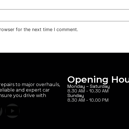
rowser for the next time I comment.
Opening Hou
epairs to major overhauls,
Monday – Saturday
eliable and expert car
8.30 AM - 10.30 AM
Sunday
ensure you drive with
8.30 AM - 10.00 PM