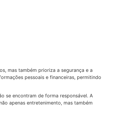
s, mas também prioriza a segurança e a
formações pessoais e financeiras, permitindo
ção se encontram de forma responsável. A
r não apenas entretenimento, mas também