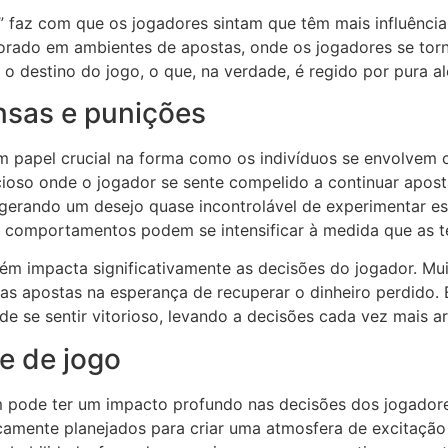
e” faz com que os jogadores sintam que têm mais influênci
rado em ambientes de apostas, onde os jogadores se tor
o destino do jogo, o que, na verdade, é regido por pura al
nsas e punições
apel crucial na forma como os indivíduos se envolvem c
ioso onde o jogador se sente compelido a continuar aposta
 gerando um desejo quase incontrolável de experimentar e
s comportamentos podem se intensificar à medida que as 
bém impacta significativamente as decisões do jogador. Mu
uas apostas na esperança de recuperar o dinheiro perdid
 se sentir vitorioso, levando a decisões cada vez mais ar
e de jogo
pode ter um impacto profundo nas decisões dos jogadores.
icamente planejados para criar uma atmosfera de excitação