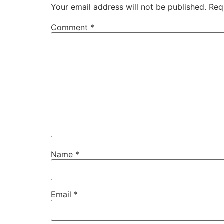
Your email address will not be published.
Req
Comment
*
Name
*
Email
*