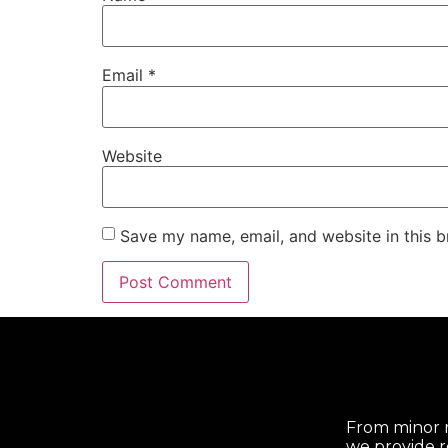
Email
*
Website
Save my name, email, and website in this b
From minor r
we provide r