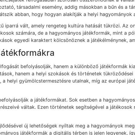
tató, társadalmi esemény, addig másokban a bűn és a társa
játszik abban, hogy hogyan alakítják a helyi hagyományok 
 iparrá vált, amely rengeteg kultúra hatását tükrözi. Az o
ékosok számára, de a hagyományos játékformák, mint a póke
ások egyedi karaktert kölcsönöznek a játékélménynek, am
játékformákra
ogását befolyásolják, hanem a különböző játékformák kial
tások, hanem a helyi szokások és történetek tükröződései 
, a helyi gyümölcstermesztésre utalnak, míg az európai ját
s befolyásolják a játékformákat. Sok esetben a hagyományo
részeivé váltak. Ezen történetek segítségével a játékosok
ejlődésével új lehetőségek nyíltak meg a hagyományok megő
ányos játékformák a digitális térben is jelen legyenek, íg