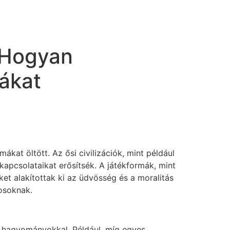
i Hogyan
ákat
at öltött. Az ősi civilizációk, mint például
apcsolataikat erősítsék. A játékformák, mint
et alakítottak ki az üdvösség és a moralitás
kosoknak.
i hagyományokkal. Például, míg egyes