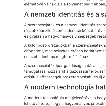
elérhetővé válnak. Ez a folyamat segít abba
A nemzeti identitás és a 
A szerencsejáték és a nemzeti identitás szor
részét képezik, és erős identitásképző erővel
és gyakran a hagyományos ünnepségek részei
A különböző országokban a szerencsejátékhoz
elfogadott, más helyeken erősen korlátozott v
nemzeti identitás megformálásához.
A szerencsejáték ipar gazdasági hatása is jel
támogatása hozzájárul a gazdasági fejlődésh
erősíti a közösségek összetartozását, és új g
A modern technológia ha
A modern technológia megjelenésével a hagyo
lehetővé tette, hogy a hagyományos játékok, m