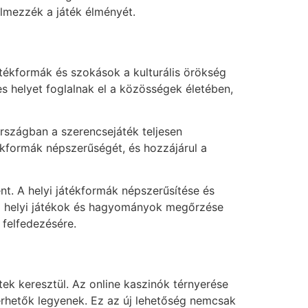
elmezzék a játék élményét.
átékformák és szokások a kulturális örökség
es helyet foglalnak el a közösségek életében,
rszágban a szerencsejáték teljesen
tékformák népszerűségét, és hozzájárul a
ent. A helyi játékformák népszerűsítése és
n a helyi játékok és hagyományok megőrzése
 felfedezésére.
k keresztül. Az online kaszinók térnyerése
lérhetők legyenek. Ez az új lehetőség nemcsak