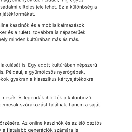
dalmi elítélés jele lehet. Ez a különbség a
a játékformákat.
nline kaszinók és a mobilalkalmazások
r és a rulett, továbbra is népszerűek
ely minden kultúrában más és más.
akulását is. Egy adott kultúrában népszerű
is. Például, a gyümölcsös nyerőgépek,
ékok gyakran a klasszikus kártyajátékokra
s mesék és legendák ihlették a különböző
 nemcsak szórakozást találnak, hanem a saját
rzésére. Az online kaszinók és az élő osztós
y a fiatalabb generációk számára is