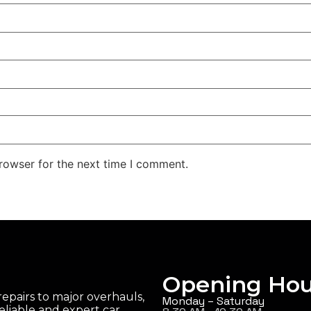
rowser for the next time I comment.
Opening Hou
epairs to major overhauls,
Monday – Saturday
eliable and expert car