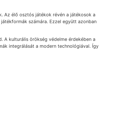
k. Az élő osztós játékok révén a játékosok a
s játékformák számára. Ezzel együtt azonban
. A kulturális örökség védelme érdekében a
ák integrálását a modern technológiával. Így