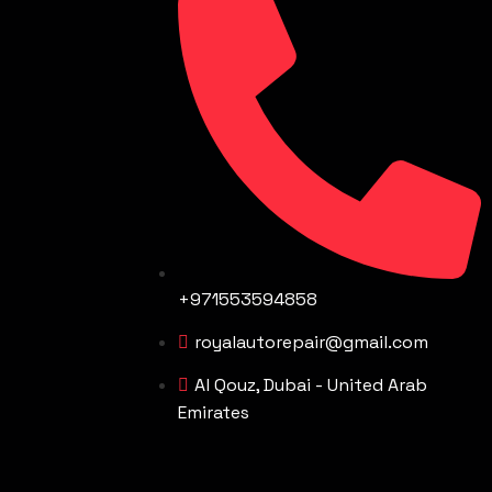
+971553594858
royalautorepair@gmail.com
Al Qouz, Dubai - United Arab
Emirates