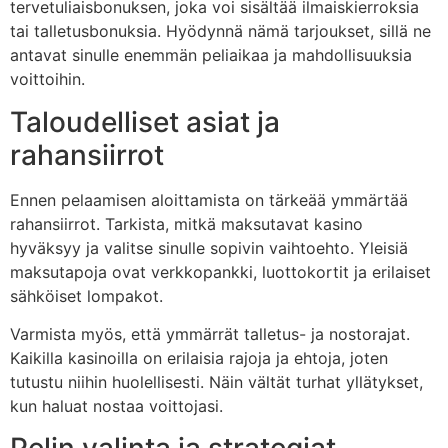
tervetuliaisbonuksen, joka voi sisältää ilmaiskierroksia
tai talletusbonuksia. Hyödynnä nämä tarjoukset, sillä ne
antavat sinulle enemmän peliaikaa ja mahdollisuuksia
voittoihin.
Taloudelliset asiat ja
rahansiirrot
Ennen pelaamisen aloittamista on tärkeää ymmärtää
rahansiirrot. Tarkista, mitkä maksutavat kasino
hyväksyy ja valitse sinulle sopivin vaihtoehto. Yleisiä
maksutapoja ovat verkkopankki, luottokortit ja erilaiset
sähköiset lompakot.
Varmista myös, että ymmärrät talletus- ja nostorajat.
Kaikilla kasinoilla on erilaisia rajoja ja ehtoja, joten
tutustu niihin huolellisesti. Näin vältät turhat yllätykset,
kun haluat nostaa voittojasi.