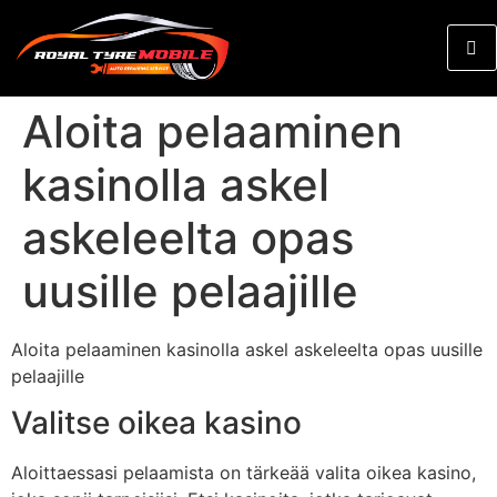
Aloita pelaaminen
kasinolla askel
askeleelta opas
uusille pelaajille
Aloita pelaaminen kasinolla askel askeleelta opas uusille
pelaajille
Valitse oikea kasino
Aloittaessasi pelaamista on tärkeää valita oikea kasino,