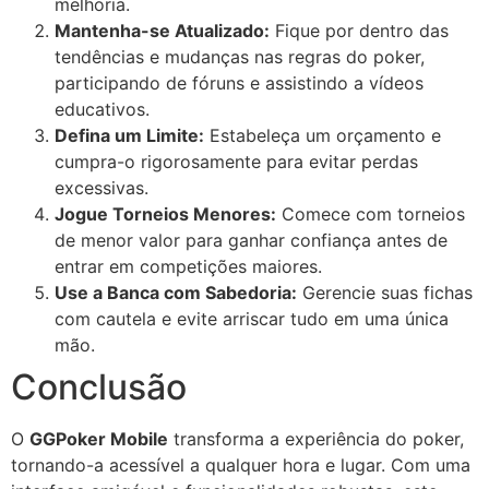
melhoria.
Mantenha-se Atualizado:
Fique por dentro das
tendências e mudanças nas regras do poker,
participando de fóruns e assistindo a vídeos
educativos.
Defina um Limite:
Estabeleça um orçamento e
cumpra-o rigorosamente para evitar perdas
excessivas.
Jogue Torneios Menores:
Comece com torneios
de menor valor para ganhar confiança antes de
entrar em competições maiores.
Use a Banca com Sabedoria:
Gerencie suas fichas
com cautela e evite arriscar tudo em uma única
mão.
Conclusão
O
GGPoker Mobile
transforma a experiência do poker,
tornando-a acessível a qualquer hora e lugar. Com uma