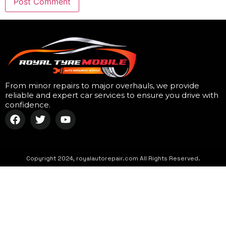
From minor repairs to major overhauls, we provide
reliable and expert car services to ensure you drive with
confidence.
Copyright 2024, royalautorepair.com All Rights Reserved.