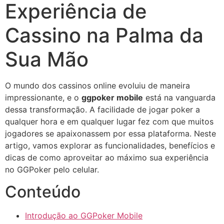
Experiência de
Cassino na Palma da
Sua Mão
O mundo dos cassinos online evoluiu de maneira
impressionante, e o
ggpoker mobile
está na vanguarda
dessa transformação. A facilidade de jogar poker a
qualquer hora e em qualquer lugar fez com que muitos
jogadores se apaixonassem por essa plataforma. Neste
artigo, vamos explorar as funcionalidades, benefícios e
dicas de como aproveitar ao máximo sua experiência
no GGPoker pelo celular.
Conteúdo
Introdução ao GGPoker Mobile