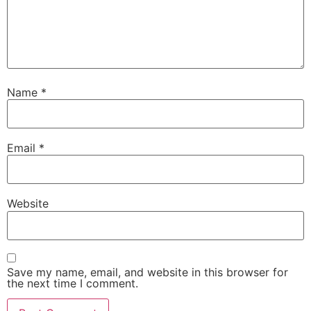
Name
*
Email
*
Website
Save my name, email, and website in this browser for
the next time I comment.