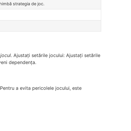
chimbă strategia de joc.
 jocul.
Ajustați setările jocului: Ajustați setările
eveni dependența.
Pentru a evita pericolele jocului, este