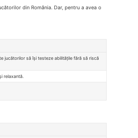
jucătorilor din România. Dar, pentru a avea o
cătorilor să își testeze abilitățile fără să riscă
i relaxantă.