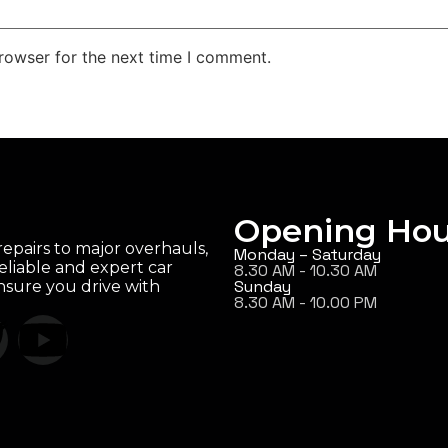
rowser for the next time I comment.
Opening Hou
epairs to major overhauls,
Monday – Saturday
eliable and expert car
8.30 AM - 10.30 AM
Sunday
ensure you drive with
8.30 AM - 10.00 PM