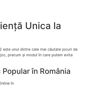
iență Unica la
 este unul dintre cele mai căutate jocuri de
 joc, precum și modul în care putem evita
c Popular în România