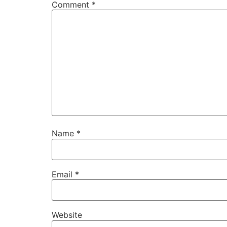
Comment
*
Name
*
Email
*
Website