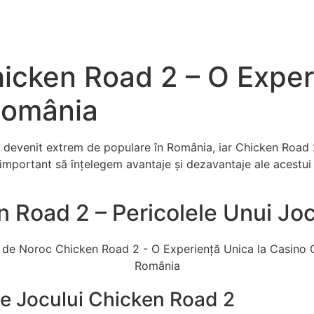
icken Road 2 – O Exper
România
au devenit extrem de populare în România, iar Chicken Road 2
e important să înțelegem avantaje și dezavantaje ale acestui
 Road 2 – Pericolele Unui Jo
le Jocului Chicken Road 2