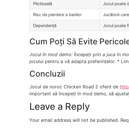
Plictiseală
Jocul poate d
Risc de pierdere a banilor
Jucătorii care
Dependență
Jocul poate f
Cum Poți Să Evite Pericol
Jocul în mod demo: Începeți prin a juca în mod
jocului pentru a vă adapta preferințelor. * Li
Concluzii
Jocul de noroc Chicken Road 2 oferit de
http
important să începeți în mod demo, să ajustați s
Leave a Reply
Your email address will not be published.
Req