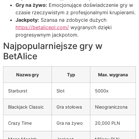
Gry na żywo:
Emocjonujące doświadczenie gry w
czasie rzeczywistym z profesjonalnymi krupierami.
Jackpoty:
Szansa na zdobycie dużych
https://betalicepl.com/
wygranych dzięki
progresywnym jackpotom.
Najpopularniejsze gry w
BetAlice
Nazwa gry
Typ
Max. wygrana
Starburst
Slot
5000x
Blackjack Classic
Gra stołowa
Nieograniczona
Crazy Time
Gra na żywo
20,000 PLN