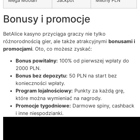
Mega Moolah
Jackpot
Miliony PLN
Bonusy i promocje
BetAlice kasyno przyciąga graczy nie tylko
różnorodnością gier, ale także atrakcyjnymi
bonusami i
promocjami
. Oto, co możesz zyskać:
Bonus powitalny:
100% od pierwszej wpłaty do
2000 PLN.
Bonus bez depozytu:
50 PLN na start bez
konieczności wpłaty.
Program lojalnościowy:
Punkty za każdą grę,
które można wymieniać na nagrody.
Promocje tygodniowe:
Darmowe spiny, cashback
i inne niespodzianki.