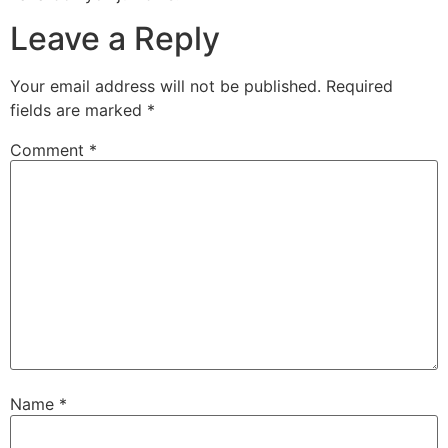
Leave a Reply
Your email address will not be published.
Required
fields are marked
*
Comment
*
Name
*