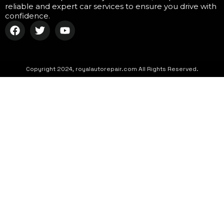
reliable and expert car services to ensure you drive with
confidence.
Copyright 2024, royalautorepair.com All Rights Reserved.