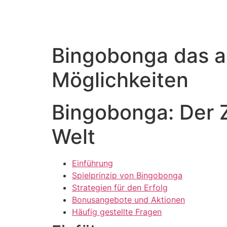
Bingobonga das a
Möglichkeiten
Bingobonga: Der Z
Welt
Einführung
Spielprinzip von Bingobonga
Strategien für den Erfolg
Bonusangebote und Aktionen
Häufig gestellte Fragen