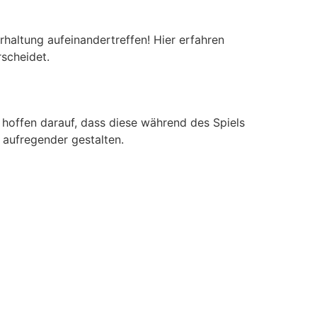
altung aufeinandertreffen! Hier erfahren
scheidet.
nd hoffen darauf, dass diese während des Spiels
 aufregender gestalten.