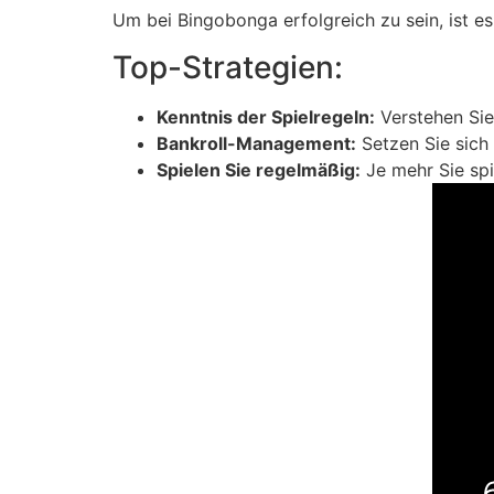
Um bei Bingobonga erfolgreich zu sein, ist es
Top-Strategien:
Kenntnis der Spielregeln:
Verstehen Sie 
Bankroll-Management:
Setzen Sie sich 
Spielen Sie regelmäßig:
Je mehr Sie spi