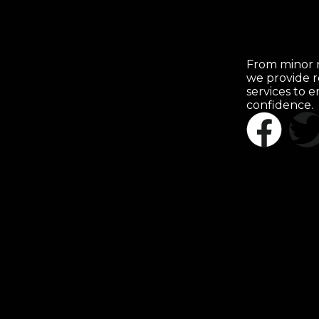
From minor r
we provide r
services to 
confidence.