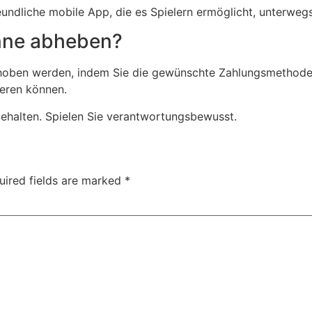
undliche mobile App, die es Spielern ermöglicht, unterwegs
nne abheben?
hoben werden, indem Sie die gewünschte Zahlungsmethode 
ieren können.
ehalten. Spielen Sie verantwortungsbewusst.
uired fields are marked
*