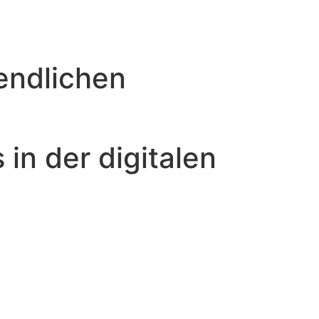
endlichen
in der digitalen