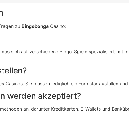
n
 Fragen zu
Bingobonga
Casino:
, das sich auf verschiedene Bingo-Spiele spezialisiert hat,
stellen?
es Casinos. Sie müssen lediglich ein Formular ausfüllen und
 werden akzeptiert?
smethoden an, darunter Kreditkarten, E-Wallets und Banküb