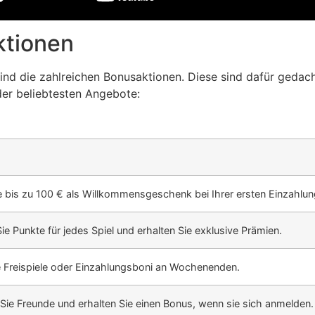
ktionen
ind die zahlreichen Bonusaktionen. Diese sind dafür gedach
der beliebtesten Angebote:
e bis zu 100 € als Willkommensgeschenk bei Ihrer ersten Einzahlun
ie Punkte für jedes Spiel und erhalten Sie exklusive Prämien.
e Freispiele oder Einzahlungsboni an Wochenenden.
Sie Freunde und erhalten Sie einen Bonus, wenn sie sich anmelden.