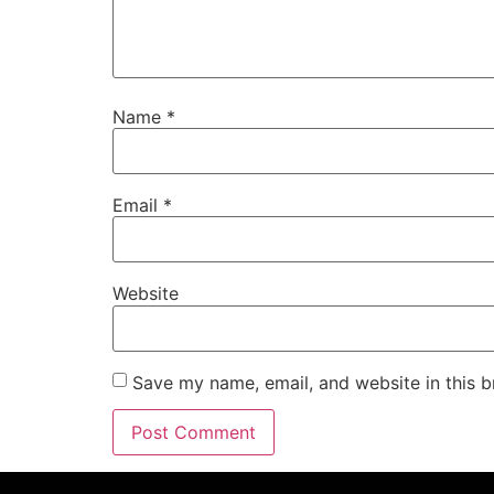
Name
*
Email
*
Website
Save my name, email, and website in this b