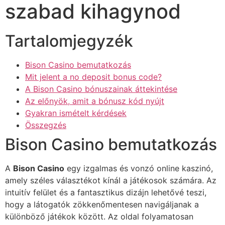
szabad kihagynod
Tartalomjegyzék
Bison Casino bemutatkozás
Mit jelent a no deposit bonus code?
A Bison Casino bónuszainak áttekintése
Az előnyök, amit a bónusz kód nyújt
Gyakran ismételt kérdések
Összegzés
Bison Casino bemutatkozás
A
Bison Casino
egy izgalmas és vonzó online kaszinó,
amely széles választékot kínál a játékosok számára. Az
intuitív felület és a fantasztikus dizájn lehetővé teszi,
hogy a látogatók zökkenőmentesen navigáljanak a
különböző játékok között. Az oldal folyamatosan