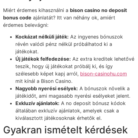
Miért érdemes kihasználni a
bison casino no deposit
bonus code
ajánlatát? Itt van néhány ok, amiért
érdemes belevágni:
Kockázat nélküli játék:
Az ingyenes bónuszok
révén valódi pénz nélkül próbálhatod ki a
játékokat.
Új játékok felfedezése:
Az extra kreditek lehetővé
teszik, hogy új játékokat próbálj ki, és így
szélesebb képet kapj arról,
bison-casinohu.com
mit kínál a Bison Casino.
Nagyobb nyerési esélyek:
A bónuszok növelik a
játékidőt, ami magasabb nyerési esélyeket jelent.
Exkluzív ajánlatok:
A no deposit bónusz kódok
általában exkluzív ajánlatok, amelyek csak a
kiválasztott játékosoknak érhetők el.
Gyakran ismételt kérdések