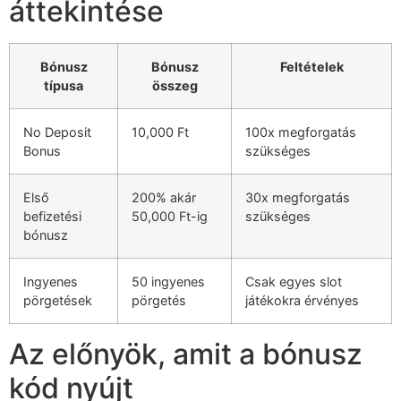
áttekintése
Bónusz
Bónusz
Feltételek
típusa
összeg
No Deposit
10,000 Ft
100x megforgatás
Bonus
szükséges
Első
200% akár
30x megforgatás
befizetési
50,000 Ft-ig
szükséges
bónusz
Ingyenes
50 ingyenes
Csak egyes slot
pörgetések
pörgetés
játékokra érvényes
Az előnyök, amit a bónusz
kód nyújt