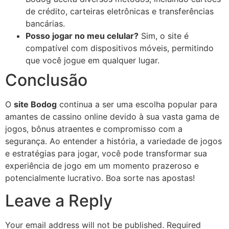
de crédito, carteiras eletrônicas e transferências
bancárias.
Posso jogar no meu celular?
Sim, o site é
compatível com dispositivos móveis, permitindo
que você jogue em qualquer lugar.
Conclusão
O
site Bodog
continua a ser uma escolha popular para
amantes de cassino online devido à sua vasta gama de
jogos, bônus atraentes e compromisso com a
segurança. Ao entender a história, a variedade de jogos
e estratégias para jogar, você pode transformar sua
experiência de jogo em um momento prazeroso e
potencialmente lucrativo. Boa sorte nas apostas!
Leave a Reply
Your email address will not be published.
Required