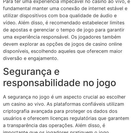
Para ter uma experiência impecável no casino ao vivo, é
fundamental manter uma conexão de internet estável e
utilizar dispositivos com boa qualidade de áudio e
vídeo. Além disso, é recomendado estabelecer limites
de apostas e gerenciar o tempo de jogo para garantir
uma experiência responsável. Os jogadores também
devem explorar as opções de jogos de casino online
disponíveis, escolhendo aqueles que oferecem maior
diversão e engajamento.
Segurança e
responsabilidade no jogo
A segurança no jogo é um aspecto crucial ao escolher
um casino ao vivo. As plataformas confiáveis utilizam
criptografia avançada para proteger os dados dos
usuários e oferecem licenças regulatórias que garantem
a transparência das operações. Além disso, é
importante que os jogadores pratiquem o jogo