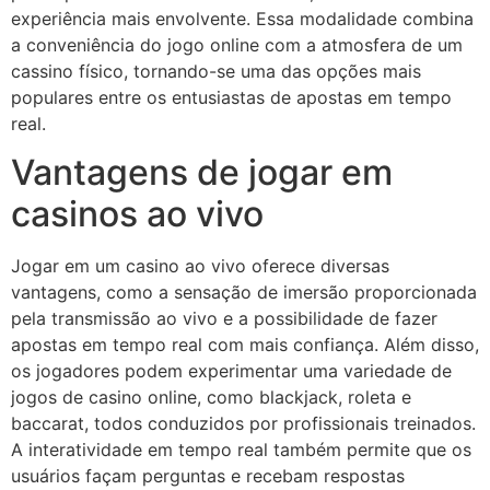
experiência mais envolvente. Essa modalidade combina
a conveniência do jogo online com a atmosfera de um
cassino físico, tornando-se uma das opções mais
populares entre os entusiastas de apostas em tempo
real.
Vantagens de jogar em
casinos ao vivo
Jogar em um casino ao vivo oferece diversas
vantagens, como a sensação de imersão proporcionada
pela transmissão ao vivo e a possibilidade de fazer
apostas em tempo real com mais confiança. Além disso,
os jogadores podem experimentar uma variedade de
jogos de casino online, como blackjack, roleta e
baccarat, todos conduzidos por profissionais treinados.
A interatividade em tempo real também permite que os
usuários façam perguntas e recebam respostas