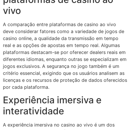
vivo
A comparação entre plataformas de casino ao vivo
deve considerar fatores como a variedade de jogos de
casino online, a qualidade da transmissão em tempo
real e as opções de apostas em tempo real. Algumas
plataformas destacam-se por oferecer dealers reais em
diferentes idiomas, enquanto outras se especializam em
jogos exclusivos. A segurança no jogo também é um
critério essencial, exigindo que os usuários analisem as
licenças e os recursos de proteção de dados oferecidos
por cada plataforma.
Experiência imersiva e
interatividade
A experiência imersiva no casino ao vivo é um dos