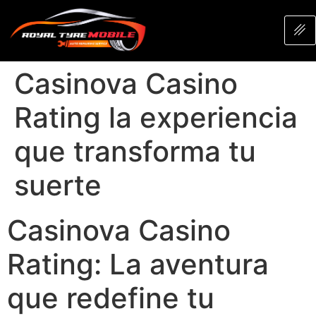
Casinova Casino
Rating la experiencia
que transforma tu
suerte
Casinova Casino
Rating: La aventura
que redefine tu