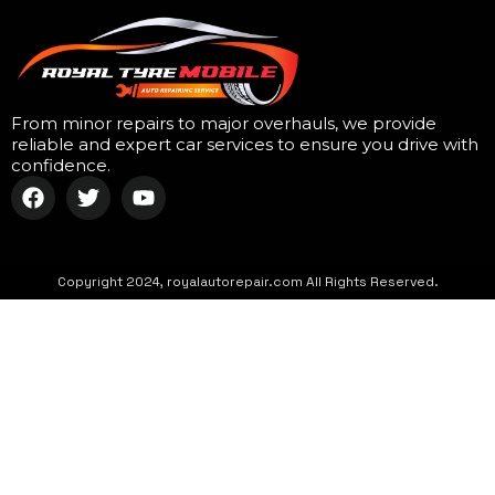
From minor repairs to major overhauls, we provide
reliable and expert car services to ensure you drive with
confidence.
Copyright 2024, royalautorepair.com All Rights Reserved.