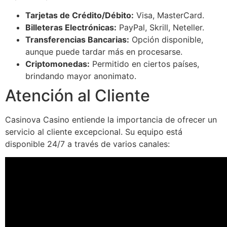
Tarjetas de Crédito/Débito:
Visa, MasterCard.
Billeteras Electrónicas:
PayPal, Skrill, Neteller.
Transferencias Bancarias:
Opción disponible,
aunque puede tardar más en procesarse.
Criptomonedas:
Permitido en ciertos países,
brindando mayor anonimato.
Atención al Cliente
Casinova Casino entiende la importancia de ofrecer un
servicio al cliente excepcional. Su equipo está
disponible 24/7 a través de varios canales: