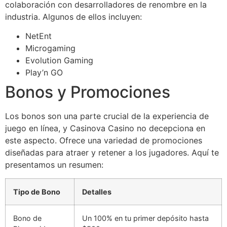
colaboración con desarrolladores de renombre en la
industria. Algunos de ellos incluyen:
NetEnt
Microgaming
Evolution Gaming
Play’n GO
Bonos y Promociones
Los bonos son una parte crucial de la experiencia de
juego en línea, y Casinova Casino no decepciona en
este aspecto. Ofrece una variedad de promociones
diseñadas para atraer y retener a los jugadores. Aquí te
presentamos un resumen:
Tipo de Bono
Detalles
Bono de
Un 100% en tu primer depósito hasta