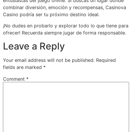
entusiastas del juego online. Si buscas un lugar donde
combinar diversión, emoción y recompensas, Casinova
Casino podría ser tu próximo destino ideal.
¡No dudes en probarlo y explorar todo lo que tiene para
ofrecer! Recuerda siempre jugar de forma responsable.
Leave a Reply
Your email address will not be published.
Required
fields are marked
*
Comment
*