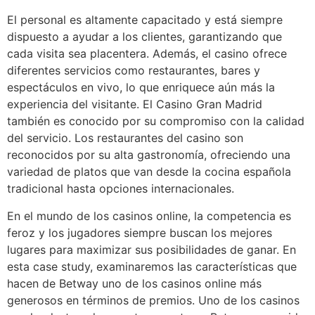
El personal es altamente capacitado y está siempre
dispuesto a ayudar a los clientes, garantizando que
cada visita sea placentera. Además, el casino ofrece
diferentes servicios como restaurantes, bares y
espectáculos en vivo, lo que enriquece aún más la
experiencia del visitante. El Casino Gran Madrid
también es conocido por su compromiso con la calidad
del servicio. Los restaurantes del casino son
reconocidos por su alta gastronomía, ofreciendo una
variedad de platos que van desde la cocina española
tradicional hasta opciones internacionales.
En el mundo de los casinos online, la competencia es
feroz y los jugadores siempre buscan los mejores
lugares para maximizar sus posibilidades de ganar. En
esta case study, examinaremos las características que
hacen de Betway uno de los casinos online más
generosos en términos de premios. Uno de los casinos