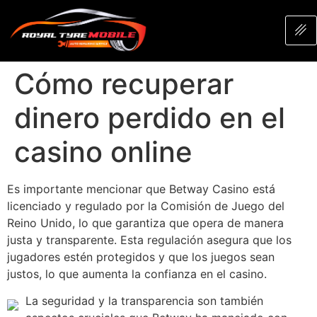
Cómo recuperar
dinero perdido en el
casino online
Es importante mencionar que Betway Casino está
licenciado y regulado por la Comisión de Juego del
Reino Unido, lo que garantiza que opera de manera
justa y transparente. Esta regulación asegura que los
jugadores estén protegidos y que los juegos sean
justos, lo que aumenta la confianza en el casino.
La seguridad y la transparencia son también