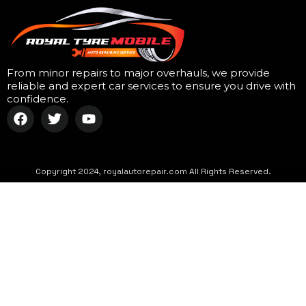
From minor repairs to major overhauls, we provide
reliable and expert car services to ensure you drive with
confidence.
Copyright 2024, royalautorepair.com All Rights Reserved.