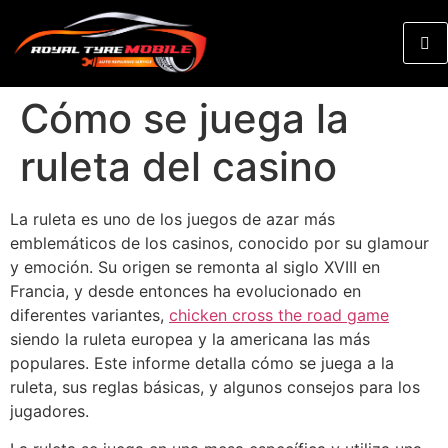
Cómo se juega la
ruleta del casino
La ruleta es uno de los juegos de azar más
emblemáticos de los casinos, conocido por su glamour
y emoción. Su origen se remonta al siglo XVIII en
Francia, y desde entonces ha evolucionado en
diferentes variantes,
chicken cross the road game
siendo la ruleta europea y la americana las más
populares. Este informe detalla cómo se juega a la
ruleta, sus reglas básicas, y algunos consejos para los
jugadores.