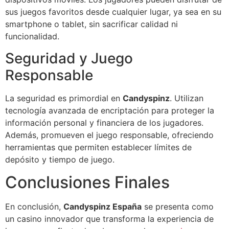
sus juegos favoritos desde cualquier lugar, ya sea en su
smartphone o tablet, sin sacrificar calidad ni
funcionalidad.
Seguridad y Juego
Responsable
La seguridad es primordial en
Candyspinz
. Utilizan
tecnología avanzada de encriptación para proteger la
información personal y financiera de los jugadores.
Además, promueven el juego responsable, ofreciendo
herramientas que permiten establecer límites de
depósito y tiempo de juego.
Conclusiones Finales
En conclusión,
Candyspinz España
se presenta como
un casino innovador que transforma la experiencia de