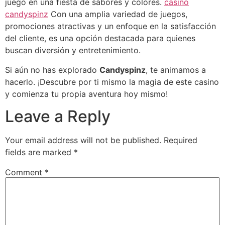
juego en una fiesta de sabores y colores.
casino
candyspinz
Con una amplia variedad de juegos,
promociones atractivas y un enfoque en la satisfacción
del cliente, es una opción destacada para quienes
buscan diversión y entretenimiento.
Si aún no has explorado
Candyspinz
, te animamos a
hacerlo. ¡Descubre por ti mismo la magia de este casino
y comienza tu propia aventura hoy mismo!
Leave a Reply
Your email address will not be published.
Required
fields are marked
*
Comment
*