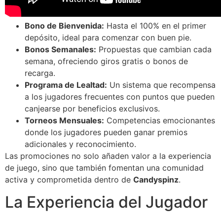
Bono de Bienvenida:
Hasta el 100% en el primer
depósito, ideal para comenzar con buen pie.
Bonos Semanales:
Propuestas que cambian cada
semana, ofreciendo giros gratis o bonos de
recarga.
Programa de Lealtad:
Un sistema que recompensa
a los jugadores frecuentes con puntos que pueden
canjearse por beneficios exclusivos.
Torneos Mensuales:
Competencias emocionantes
donde los jugadores pueden ganar premios
adicionales y reconocimiento.
Las promociones no solo añaden valor a la experiencia
de juego, sino que también fomentan una comunidad
activa y comprometida dentro de
Candyspinz
.
La Experiencia del Jugador