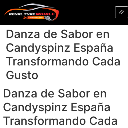
Danza de Sabor en
Candyspinz España
Transformando Cada
Gusto
Danza de Sabor en
Candyspinz España
Transformando Cada