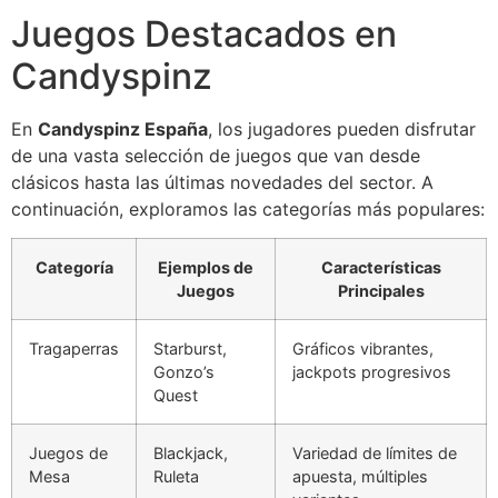
Juegos Destacados en
Candyspinz
En
Candyspinz España
, los jugadores pueden disfrutar
de una vasta selección de juegos que van desde
clásicos hasta las últimas novedades del sector. A
continuación, exploramos las categorías más populares:
Categoría
Ejemplos de
Características
Juegos
Principales
Tragaperras
Starburst,
Gráficos vibrantes,
Gonzo’s
jackpots progresivos
Quest
Juegos de
Blackjack,
Variedad de límites de
Mesa
Ruleta
apuesta, múltiples