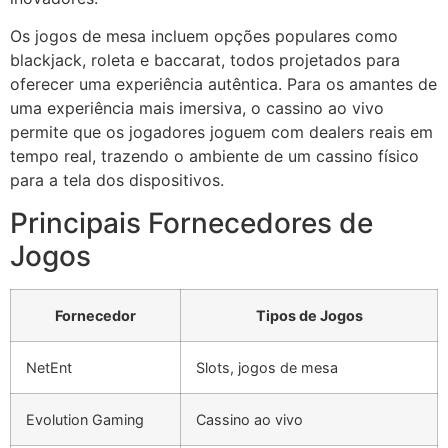
Os jogos de mesa incluem opções populares como
blackjack, roleta e baccarat, todos projetados para
oferecer uma experiência autêntica. Para os amantes de
uma experiência mais imersiva, o cassino ao vivo
permite que os jogadores joguem com dealers reais em
tempo real, trazendo o ambiente de um cassino físico
para a tela dos dispositivos.
Principais Fornecedores de
Jogos
Fornecedor
Tipos de Jogos
NetEnt
Slots, jogos de mesa
Evolution Gaming
Cassino ao vivo