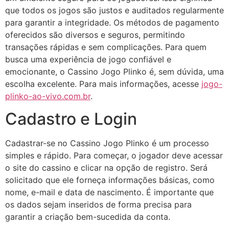
que todos os jogos são justos e auditados regularmente
para garantir a integridade. Os métodos de pagamento
oferecidos são diversos e seguros, permitindo
transações rápidas e sem complicações. Para quem
busca uma experiência de jogo confiável e
emocionante, o Cassino Jogo Plinko é, sem dúvida, uma
escolha excelente. Para mais informações, acesse
jogo-
plinko-ao-vivo.com.br
.
Cadastro e Login
Cadastrar-se no Cassino Jogo Plinko é um processo
simples e rápido. Para começar, o jogador deve acessar
o site do cassino e clicar na opção de registro. Será
solicitado que ele forneça informações básicas, como
nome, e-mail e data de nascimento. É importante que
os dados sejam inseridos de forma precisa para
garantir a criação bem-sucedida da conta.