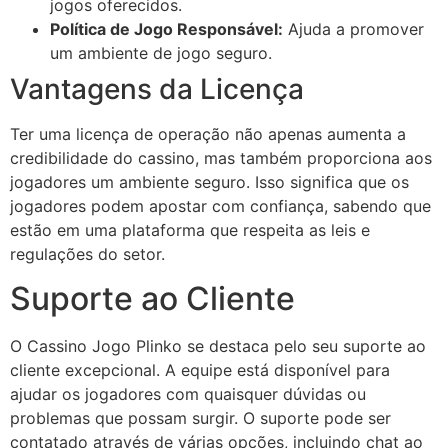
jogos oferecidos.
Política de Jogo Responsável:
Ajuda a promover
um ambiente de jogo seguro.
Vantagens da Licença
Ter uma licença de operação não apenas aumenta a
credibilidade do cassino, mas também proporciona aos
jogadores um ambiente seguro. Isso significa que os
jogadores podem apostar com confiança, sabendo que
estão em uma plataforma que respeita as leis e
regulações do setor.
Suporte ao Cliente
O Cassino Jogo Plinko se destaca pelo seu suporte ao
cliente excepcional. A equipe está disponível para
ajudar os jogadores com quaisquer dúvidas ou
problemas que possam surgir. O suporte pode ser
contatado através de várias opções, incluindo chat ao