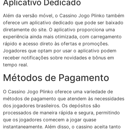
Aplicativo Dedicado
Além da versão móvel, o Cassino Jogo Plinko também
oferece um aplicativo dedicado que pode ser baixado
diretamente do site. O aplicativo proporciona uma
experiência ainda mais otimizada, com carregamento
rápido e acesso direto às ofertas e promoções.
Jogadores que optam por usar o aplicativo podem
receber notificações sobre novidades e bônus em
tempo real.
Métodos de Pagamento
O Cassino Jogo Plinko oferece uma variedade de
métodos de pagamento que atendem às necessidades
dos jogadores brasileiros. Os depósitos são
processados de maneira rápida e segura, permitindo
que os jogadores comecem a jogar quase
instantaneamente. Além disso, o cassino aceita tanto