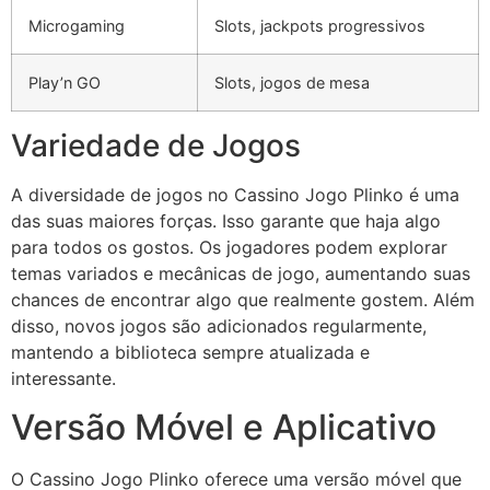
Microgaming
Slots, jackpots progressivos
Play’n GO
Slots, jogos de mesa
Variedade de Jogos
A diversidade de jogos no Cassino Jogo Plinko é uma
das suas maiores forças. Isso garante que haja algo
para todos os gostos. Os jogadores podem explorar
temas variados e mecânicas de jogo, aumentando suas
chances de encontrar algo que realmente gostem. Além
disso, novos jogos são adicionados regularmente,
mantendo a biblioteca sempre atualizada e
interessante.
Versão Móvel e Aplicativo
O Cassino Jogo Plinko oferece uma versão móvel que