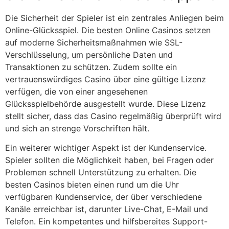
Die Sicherheit der Spieler ist ein zentrales Anliegen beim
Online-Glücksspiel. Die besten Online Casinos setzen
auf moderne Sicherheitsmaßnahmen wie SSL-
Verschlüsselung, um persönliche Daten und
Transaktionen zu schützen. Zudem sollte ein
vertrauenswürdiges Casino über eine gültige Lizenz
verfügen, die von einer angesehenen
Glücksspielbehörde ausgestellt wurde. Diese Lizenz
stellt sicher, dass das Casino regelmäßig überprüft wird
und sich an strenge Vorschriften hält.
Ein weiterer wichtiger Aspekt ist der Kundenservice.
Spieler sollten die Möglichkeit haben, bei Fragen oder
Problemen schnell Unterstützung zu erhalten. Die
besten Casinos bieten einen rund um die Uhr
verfügbaren Kundenservice, der über verschiedene
Kanäle erreichbar ist, darunter Live-Chat, E-Mail und
Telefon. Ein kompetentes und hilfsbereites Support-