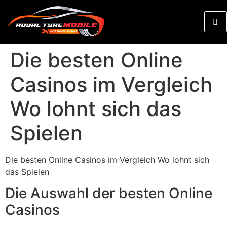
Die besten Online
Casinos im Vergleich
Wo lohnt sich das
Spielen
Die besten Online Casinos im Vergleich Wo lohnt sich
das Spielen
Die Auswahl der besten Online
Casinos