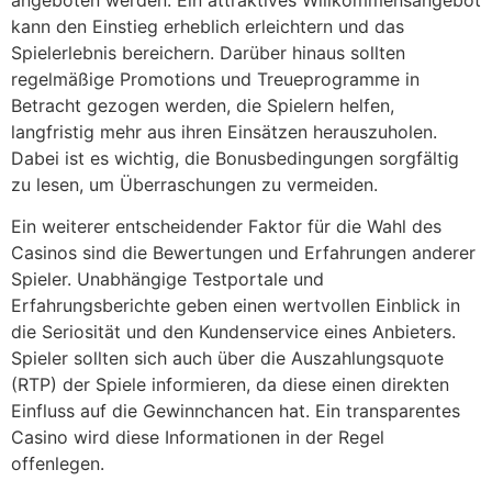
kann den Einstieg erheblich erleichtern und das
Spielerlebnis bereichern. Darüber hinaus sollten
regelmäßige Promotions und Treueprogramme in
Betracht gezogen werden, die Spielern helfen,
langfristig mehr aus ihren Einsätzen herauszuholen.
Dabei ist es wichtig, die Bonusbedingungen sorgfältig
zu lesen, um Überraschungen zu vermeiden.
Ein weiterer entscheidender Faktor für die Wahl des
Casinos sind die Bewertungen und Erfahrungen anderer
Spieler. Unabhängige Testportale und
Erfahrungsberichte geben einen wertvollen Einblick in
die Seriosität und den Kundenservice eines Anbieters.
Spieler sollten sich auch über die Auszahlungsquote
(RTP) der Spiele informieren, da diese einen direkten
Einfluss auf die Gewinnchancen hat. Ein transparentes
Casino wird diese Informationen in der Regel
offenlegen.