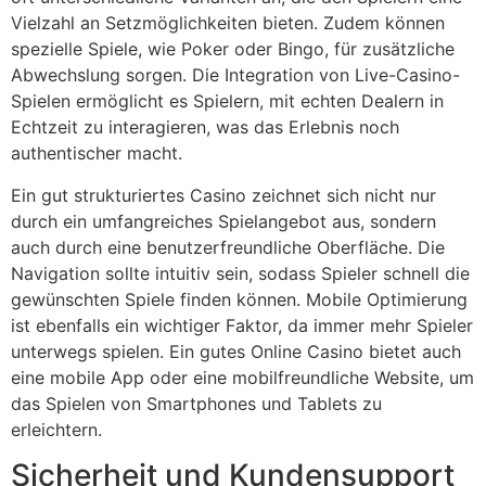
Vielzahl an Setzmöglichkeiten bieten. Zudem können
spezielle Spiele, wie Poker oder Bingo, für zusätzliche
Abwechslung sorgen. Die Integration von Live-Casino-
Spielen ermöglicht es Spielern, mit echten Dealern in
Echtzeit zu interagieren, was das Erlebnis noch
authentischer macht.
Ein gut strukturiertes Casino zeichnet sich nicht nur
durch ein umfangreiches Spielangebot aus, sondern
auch durch eine benutzerfreundliche Oberfläche. Die
Navigation sollte intuitiv sein, sodass Spieler schnell die
gewünschten Spiele finden können. Mobile Optimierung
ist ebenfalls ein wichtiger Faktor, da immer mehr Spieler
unterwegs spielen. Ein gutes Online Casino bietet auch
eine mobile App oder eine mobilfreundliche Website, um
das Spielen von Smartphones und Tablets zu
erleichtern.
Sicherheit und Kundensupport