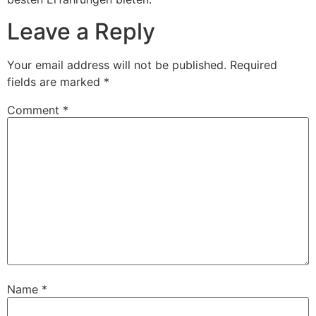
Leave a Reply
Your email address will not be published.
Required
fields are marked
*
Comment
*
Name
*