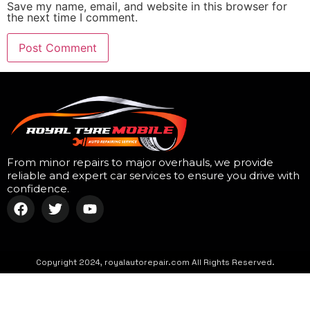
Save my name, email, and website in this browser for
the next time I comment.
From minor repairs to major overhauls, we provide
reliable and expert car services to ensure you drive with
confidence.
Copyright 2024, royalautorepair.com All Rights Reserved.