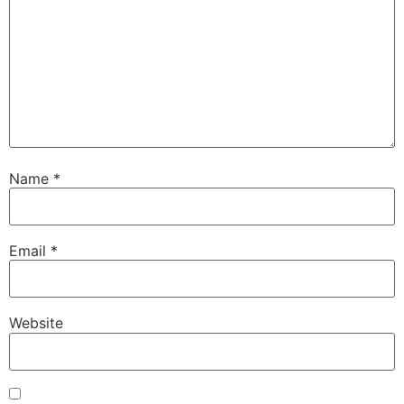
Name
*
Email
*
Website