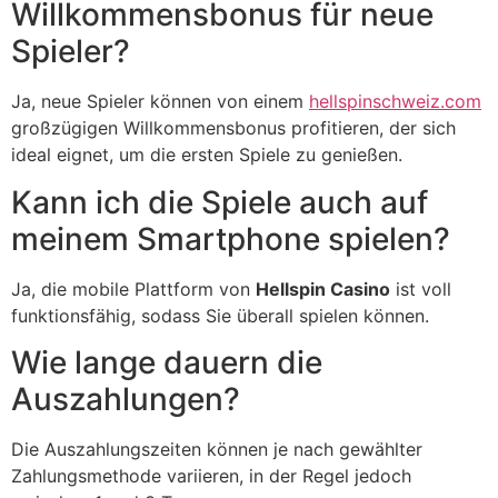
Willkommensbonus für neue
Spieler?
Ja, neue Spieler können von einem
hellspinschweiz.com
großzügigen Willkommensbonus profitieren, der sich
ideal eignet, um die ersten Spiele zu genießen.
Kann ich die Spiele auch auf
meinem Smartphone spielen?
Ja, die mobile Plattform von
Hellspin Casino
ist voll
funktionsfähig, sodass Sie überall spielen können.
Wie lange dauern die
Auszahlungen?
Die Auszahlungszeiten können je nach gewählter
Zahlungsmethode variieren, in der Regel jedoch