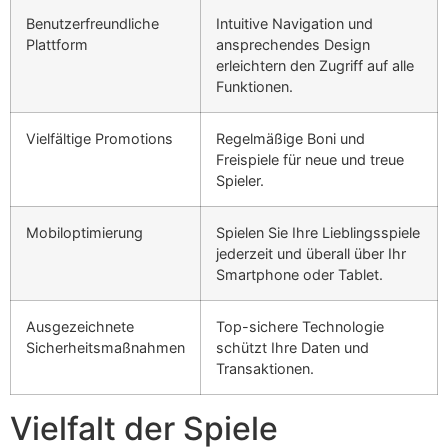
Benutzerfreundliche
Intuitive Navigation und
Plattform
ansprechendes Design
erleichtern den Zugriff auf alle
Funktionen.
Vielfältige Promotions
Regelmäßige Boni und
Freispiele für neue und treue
Spieler.
Mobiloptimierung
Spielen Sie Ihre Lieblingsspiele
jederzeit und überall über Ihr
Smartphone oder Tablet.
Ausgezeichnete
Top-sichere Technologie
Sicherheitsmaßnahmen
schützt Ihre Daten und
Transaktionen.
Vielfalt der Spiele