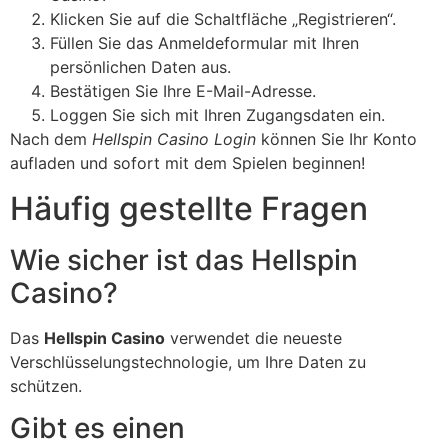
Klicken Sie auf die Schaltfläche „Registrieren“.
Füllen Sie das Anmeldeformular mit Ihren
persönlichen Daten aus.
Bestätigen Sie Ihre E-Mail-Adresse.
Loggen Sie sich mit Ihren Zugangsdaten ein.
Nach dem
Hellspin Casino Login
können Sie Ihr Konto
aufladen und sofort mit dem Spielen beginnen!
Häufig gestellte Fragen
Wie sicher ist das Hellspin
Casino?
Das
Hellspin Casino
verwendet die neueste
Verschlüsselungstechnologie, um Ihre Daten zu
schützen.
Gibt es einen