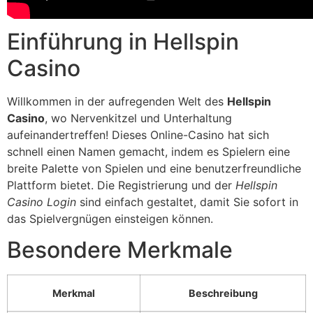
Einführung in Hellspin
Casino
Willkommen in der aufregenden Welt des
Hellspin
Casino
, wo Nervenkitzel und Unterhaltung
aufeinandertreffen! Dieses Online-Casino hat sich
schnell einen Namen gemacht, indem es Spielern eine
breite Palette von Spielen und eine benutzerfreundliche
Plattform bietet. Die Registrierung und der
Hellspin
Casino Login
sind einfach gestaltet, damit Sie sofort in
das Spielvergnügen einsteigen können.
Besondere Merkmale
Merkmal
Beschreibung