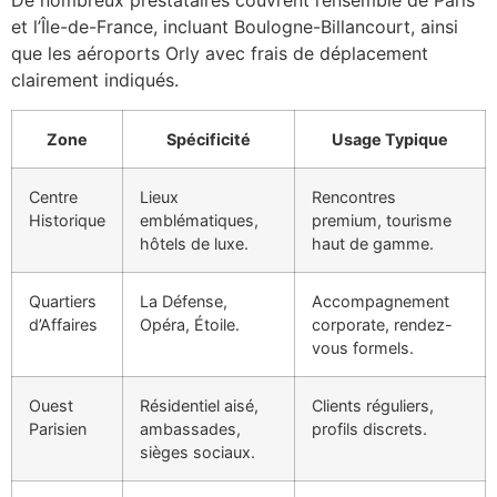
De nombreux prestataires couvrent l’ensemble de Paris
et l’Île-de-France, incluant Boulogne-Billancourt, ainsi
que les aéroports Orly avec frais de déplacement
clairement indiqués.
Zone
Spécificité
Usage Typique
Centre
Lieux
Rencontres
Historique
emblématiques,
premium, tourisme
hôtels de luxe.
haut de gamme.
Quartiers
La Défense,
Accompagnement
d’Affaires
Opéra, Étoile.
corporate, rendez-
vous formels.
Ouest
Résidentiel aisé,
Clients réguliers,
Parisien
ambassades,
profils discrets.
sièges sociaux.