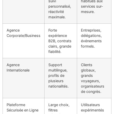
suivi
habitués aux
personnalisé,
services sur-
réactivité
mesure.
maximale.
Agence
Forte
Entreprises,
Corporate/Business
expérience
délégations,
B2B, contrats
événements
clairs, grande
formels.
fiabilité.
Agence
Support
Clients
Internationale
multilingue,
globaux,
profils de
grands
plusieurs
voyageurs,
nationalités.
organisateurs
de congrès.
Plateforme
Large choix,
Utilisateurs
Sécurisée en Ligne
filtres
expérimentés