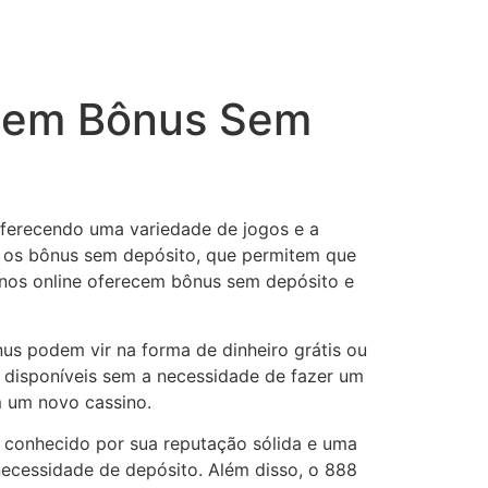
ecem Bônus Sem
oferecendo uma variedade de jogos e a
ão os bônus sem depósito, que permitem que
sinos online oferecem bônus sem depósito e
us podem vir na forma de dinheiro grátis ou
s disponíveis sem a necessidade de fazer um
em um novo cassino.
 conhecido por sua reputação sólida e uma
ecessidade de depósito. Além disso, o 888