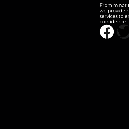
From minor r
we provide r
services to 
confidence.