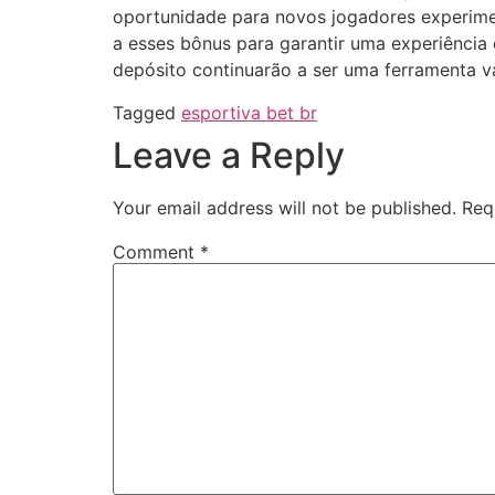
oportunidade para novos jogadores experimen
a esses bônus para garantir uma experiência
depósito continuarão a ser uma ferramenta val
Tagged
esportiva bet br
Leave a Reply
Your email address will not be published.
Req
Comment
*