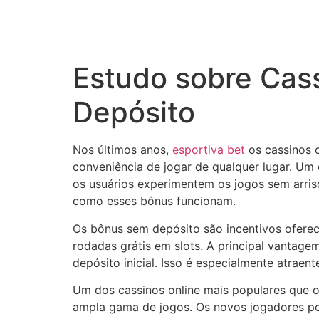
Estudo sobre Cas
Depósito
Nos últimos anos,
esportiva bet
os cassinos 
conveniência de jogar de qualquer lugar. Um
os usuários experimentem os jogos sem arrisc
como esses bônus funcionam.
Os bônus sem depósito são incentivos ofereci
rodadas grátis em slots. A principal vantag
depósito inicial. Isso é especialmente atraen
Um dos cassinos online mais populares que o
ampla gama de jogos. Os novos jogadores po