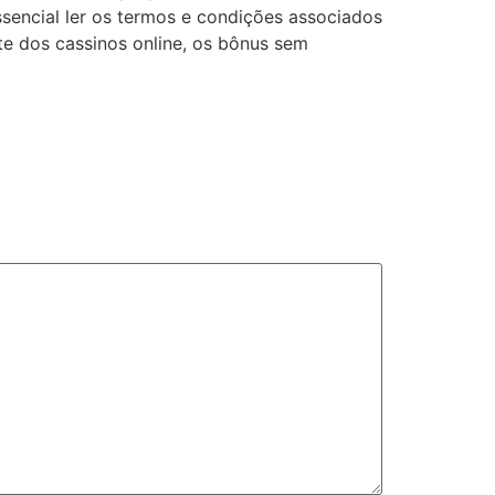
sencial ler os termos e condições associados
te dos cassinos online, os bônus sem