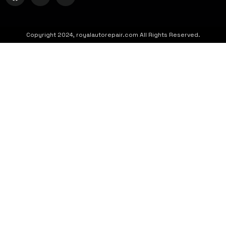
Copyright 2024, royalautorepair.com All Rights Reserved.