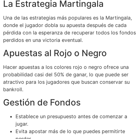
La Estrategia Martingala
Una de las estrategias más populares es la Martingala,
donde el jugador dobla su apuesta después de cada
pérdida con la esperanza de recuperar todos los fondos
perdidos en una victoria eventual.
Apuestas al Rojo o Negro
Hacer apuestas a los colores rojo o negro ofrece una
probabilidad casi del 50% de ganar, lo que puede ser
atractivo para los jugadores que buscan conservar su
bankroll.
Gestión de Fondos
Establece un presupuesto antes de comenzar a
jugar.
Evita apostar más de lo que puedes permitirte
perder.