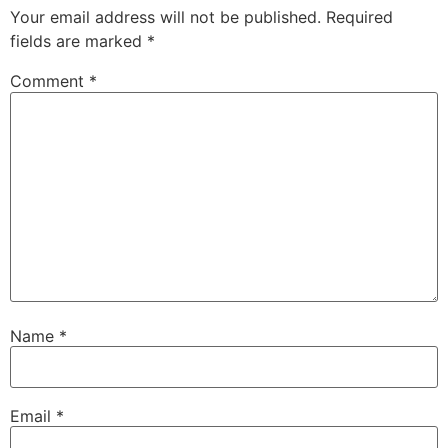
Your email address will not be published.
Required
fields are marked
*
Comment
*
Name
*
Email
*