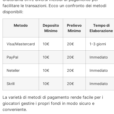
facilitare le transazioni. Ecco un confronto dei metodi
disponibili:
Metodo
Deposito
Prelievo
Tempo di
Minimo
Minimo
Elaborazione
Visa/Mastercard
10€
20€
1-3 giorni
PayPal
10€
20€
Immediato
Neteller
10€
20€
Immediato
Skrill
10€
20€
Immediato
La varietà di metodi di pagamento rende facile per i
giocatori gestire i propri fondi in modo sicuro e
conveniente.