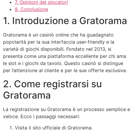
7. Opinioni dei giocatori
8. Conclusione
1. Introduzione a Gratorama
Gratorama è un casinò online che ha guadagnato
popolarità per la sua interfaccia user-friendly e la
varietà di giochi disponibili. Fondato nel 2013, si
presenta come una piattaforma eccellente per chi ama
le slot e i giochi da tavolo. Questo casinò si distingue
per l’attenzione al cliente e per le sue offerte esclusive.
2. Come registrarsi su
Gratorama
La registrazione su Gratorama è un processo semplice e
veloce. Ecco i passaggi necessari:
Visita il sito ufficiale di Gratorama.