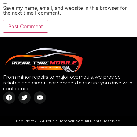
Save my name, email, and website in this browser for
the next time I comment.
From minor repairs to major overhauls, we provide
reliable and expert car services to ensure you drive with
confidence.
Copyright 2024, royalautorepair.com All Rights Reserved.