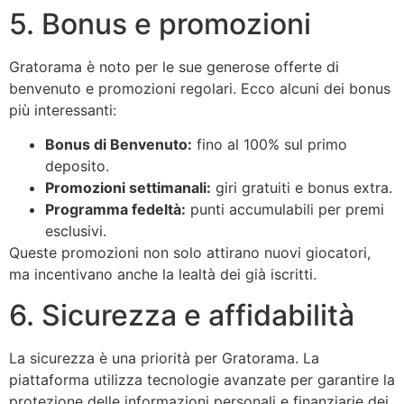
5. Bonus e promozioni
Gratorama è noto per le sue generose offerte di
benvenuto e promozioni regolari. Ecco alcuni dei bonus
più interessanti:
Bonus di Benvenuto:
fino al 100% sul primo
deposito.
Promozioni settimanali:
giri gratuiti e bonus extra.
Programma fedeltà:
punti accumulabili per premi
esclusivi.
Queste promozioni non solo attirano nuovi giocatori,
ma incentivano anche la lealtà dei già iscritti.
6. Sicurezza e affidabilità
La sicurezza è una priorità per Gratorama. La
piattaforma utilizza tecnologie avanzate per garantire la
protezione delle informazioni personali e finanziarie dei