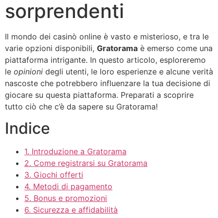
sorprendenti
Il mondo dei casinò online è vasto e misterioso, e tra le
varie opzioni disponibili,
Gratorama
è emerso come una
piattaforma intrigante. In questo articolo, esploreremo
le
opinioni
degli utenti, le loro esperienze e alcune verità
nascoste che potrebbero influenzare la tua decisione di
giocare su questa piattaforma. Preparati a scoprire
tutto ciò che c’è da sapere su Gratorama!
Indice
1. Introduzione a Gratorama
2. Come registrarsi su Gratorama
3. Giochi offerti
4. Metodi di pagamento
5. Bonus e promozioni
6. Sicurezza e affidabilità