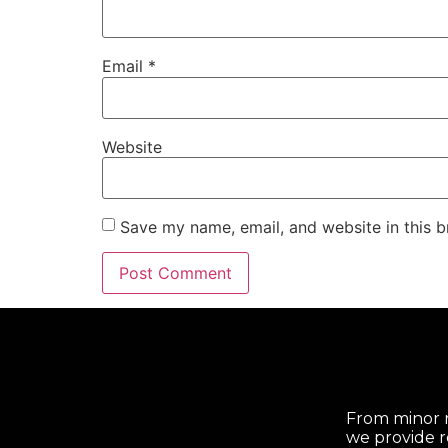
Email
*
Website
Save my name, email, and website in this b
From minor r
we provide r