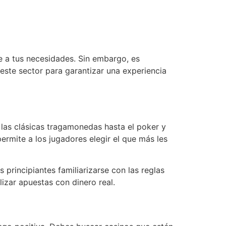
e a tus necesidades. Sin embargo, es
este sector para garantizar una experiencia
 las clásicas tragamonedas hasta el poker y
permite a los jugadores elegir el que más les
principiantes familiarizarse con las reglas
alizar apuestas con dinero real.