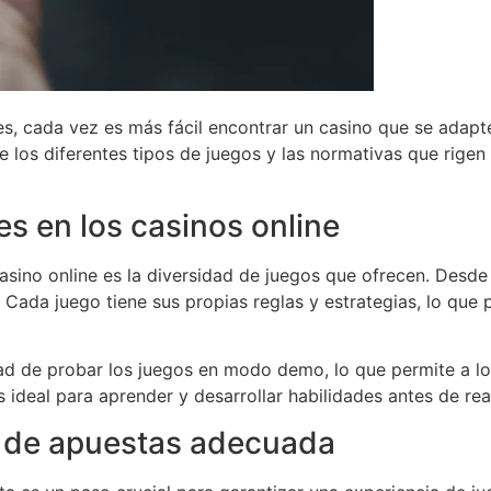
les, cada vez es más fácil encontrar un casino que se adapt
os diferentes tipos de juegos y las normativas que rigen 
es en los casinos online
asino online es la diversidad de juegos que ofrecen. Desde
 Cada juego tiene sus propias reglas y estrategias, lo que 
d de probar los juegos en modo demo, lo que permite a los 
es ideal para aprender y desarrollar habilidades antes de re
a de apuestas adecuada