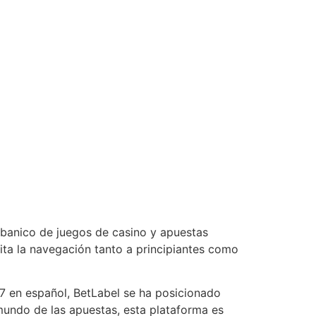
banico de juegos de casino y apuestas
lita la navegación tanto a principiantes como
/7 en español, BetLabel se ha posicionado
mundo de las apuestas, esta plataforma es