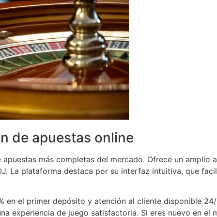
ón de apuestas online
e apuestas más completas del mercado. Ofrece un amplio a
J. La plataforma destaca por su interfaz intuitiva, que faci
 en el primer depósito y atención al cliente disponible 24
a experiencia de juego satisfactoria. Si eres nuevo en el 