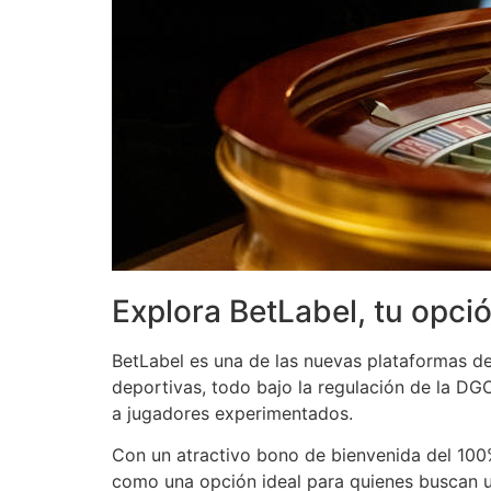
Explora BetLabel, tu opci
BetLabel es una de las nuevas plataformas d
deportivas, todo bajo la regulación de la DGO
a jugadores experimentados.
Con un atractivo bono de bienvenida del 100%
como una opción ideal para quienes buscan un