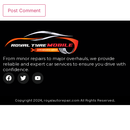
From minor repairs to major overhauls, we provide
reliable and expert car services to ensure you drive with
confidence.
Copyright 2024, royalautorepair.com All Rights Reserved.