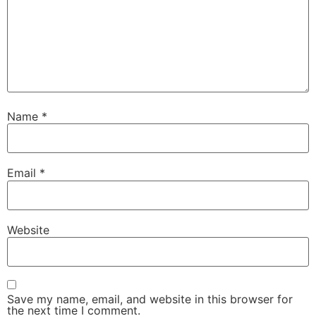
Name
*
Email
*
Website
Save my name, email, and website in this browser for
the next time I comment.