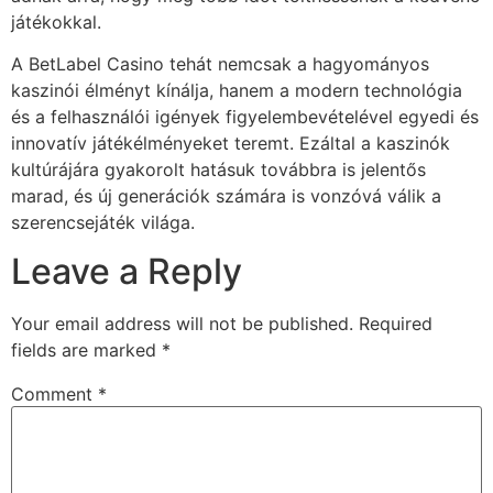
játékokkal.
A BetLabel Casino tehát nemcsak a hagyományos
kaszinói élményt kínálja, hanem a modern technológia
és a felhasználói igények figyelembevételével egyedi és
innovatív játékélményeket teremt. Ezáltal a kaszinók
kultúrájára gyakorolt hatásuk továbbra is jelentős
marad, és új generációk számára is vonzóvá válik a
szerencsejáték világa.
Leave a Reply
Your email address will not be published.
Required
fields are marked
*
Comment
*