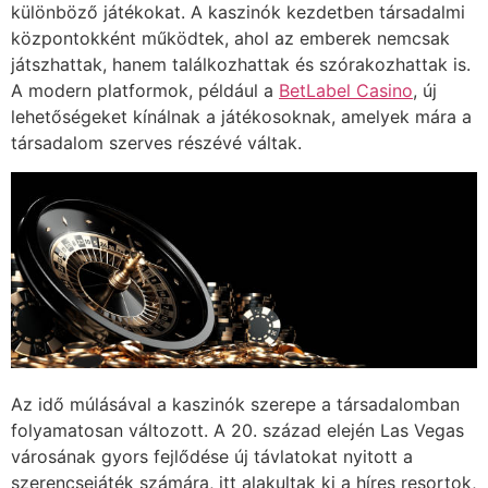
különböző játékokat. A kaszinók kezdetben társadalmi
központokként működtek, ahol az emberek nemcsak
játszhattak, hanem találkozhattak és szórakozhattak is.
A modern platformok, például a
BetLabel Casino
, új
lehetőségeket kínálnak a játékosoknak, amelyek mára a
társadalom szerves részévé váltak.
Az idő múlásával a kaszinók szerepe a társadalomban
folyamatosan változott. A 20. század elején Las Vegas
városának gyors fejlődése új távlatokat nyitott a
szerencsejáték számára, itt alakultak ki a híres resortok,