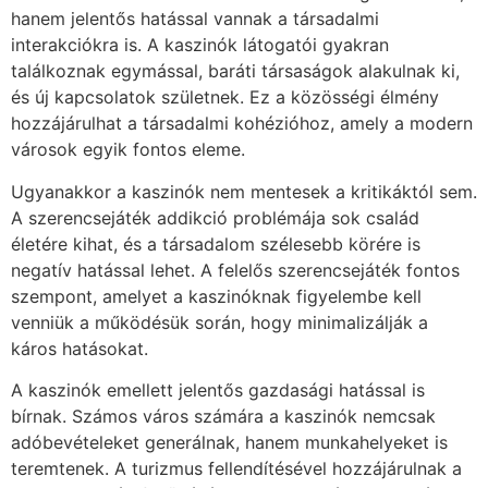
hanem jelentős hatással vannak a társadalmi
interakciókra is. A kaszinók látogatói gyakran
találkoznak egymással, baráti társaságok alakulnak ki,
és új kapcsolatok születnek. Ez a közösségi élmény
hozzájárulhat a társadalmi kohézióhoz, amely a modern
városok egyik fontos eleme.
Ugyanakkor a kaszinók nem mentesek a kritikáktól sem.
A szerencsejáték addikció problémája sok család
életére kihat, és a társadalom szélesebb körére is
negatív hatással lehet. A felelős szerencsejáték fontos
szempont, amelyet a kaszinóknak figyelembe kell
venniük a működésük során, hogy minimalizálják a
káros hatásokat.
A kaszinók emellett jelentős gazdasági hatással is
bírnak. Számos város számára a kaszinók nemcsak
adóbevételeket generálnak, hanem munkahelyeket is
teremtenek. A turizmus fellendítésével hozzájárulnak a