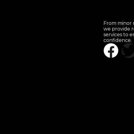
From minor r
we provide r
services to 
confidence.