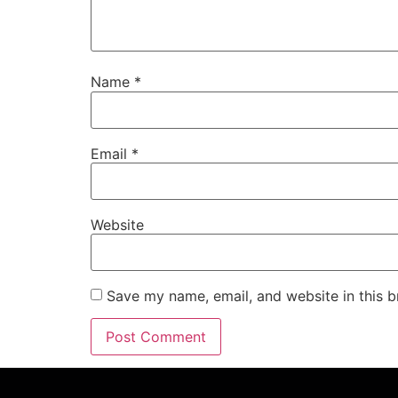
Name
*
Email
*
Website
Save my name, email, and website in this b