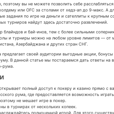
поэтому вы не можете позволить себе расслабляться с
лдему или OFC за столами от хедз-ап до 9-макс. А для
е задания по игре на деньги и сателлиты к крупным 
вых турниров найдут здесь достаточно развлечений.
ер блайндов и бай-инов, тем с более сильными соперни
олы и турниры можно на любом уровне лимитов — от м
истана, Азербайджана и других стран СНГ.
 предлагает своей аудитории выгодные акции, бонусы
руму. В данной статье мы постараемся дать ответы на 
р-рума.
ги
крывает полный доступ к покеру и казино прямо с в
ского рума, где предоставляется возможность играть н
поэтому не мешает игре в покер.
ины в турнирах от нескольких копеек.
наслаждайтесь полноценной игрой. Для этого существу