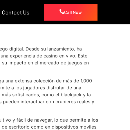
Contact Us
Call Now
ego digital. Desde su lanzamiento, ha
na experiencia de casino en vivo. Este
o su impacto en el mercado de juegos en
ga una extensa colección de más de 1,000
ite a los jugadores disfrutar de una
más sofisticados, como el blackjack y la
s pueden interactuar con crupieres reales y
itivo y fácil de navegar, lo que permite a los
 de escritorio como en dispositivos móviles,