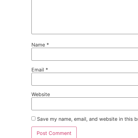
Name
*
Email
*
Website
Save my name, email, and website in this b