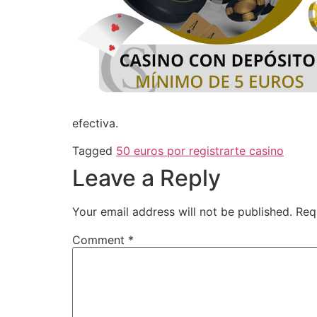
efectiva.
Tagged
50 euros por registrarte casino
Leave a Reply
Your email address will not be published.
Req
Comment
*