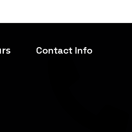
rs
Contact Info