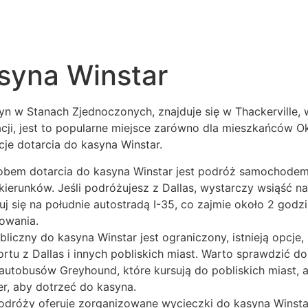
syna Winstar
yn w Stanach Zjednoczonych, znajduje się w Thackerville, 
zacji, jest to popularne miejsce zarówno dla mieszkańców 
je dotarcia do kasyna Winstar.
bem dotarcia do kasyna Winstar jest podróż samochodem. K
ierunków. Jeśli podróżujesz z Dallas, wystarczy wsiąść na
uj się na południe autostradą I-35, co zajmie około 2 godz
owania.
bliczny do kasyna Winstar jest ograniczony, istnieją opcje
ortu z Dallas i innych pobliskich miast. Warto sprawdzić 
utobusów Greyhound, które kursują do pobliskich miast, 
er, aby dotrzeć do kasyna.
 podróży oferuje zorganizowane wycieczki do kasyna Winsta