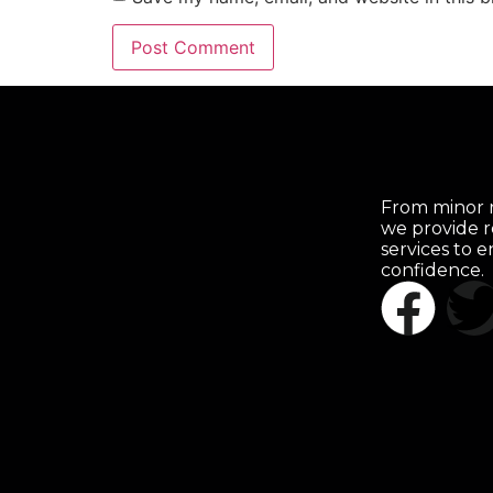
From minor r
we provide r
services to 
confidence.