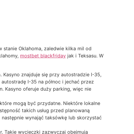
w stanie Oklahoma, zaledwie kilka mil od
Oklahomy,
mostbet blackfriday
jak i Teksasu. W
asyno znajduje się przy autostradzie I-35,
 autostradę I-35 na północ i jechać przez
in. Kasyno oferuje duży parking, więc nie
, które mogą być przydatne. Niektóre lokalne
dostępność takich usług przed planowaną
a następnie wynająć taksówkę lub skorzystać
r. Takie wycieczki zazwyczaj obejmują