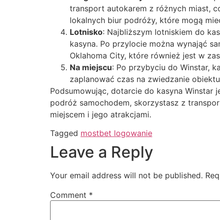
transport autokarem z różnych miast, 
lokalnych biur podróży, które mogą mie
Lotnisko
: Najbliższym lotniskiem do kas
kasyna. Po przylocie można wynająć sam
Oklahoma City, które również jest w zas
Na miejscu
: Po przybyciu do Winstar, k
zaplanować czas na zwiedzanie obiektu, 
Podsumowując, dotarcie do kasyna Winstar j
podróż samochodem, skorzystasz z transpor
miejscem i jego atrakcjami.
Tagged
mostbet logowanie
Leave a Reply
Your email address will not be published.
Req
Comment
*