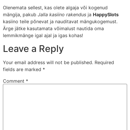
Olenemata sellest, kas olete algaja või kogenud
mängija, pakub
Jalla kasiino rakendus
ja
HappySlots
kasiino teile põnevat ja nauditavat mängukogemust.
Ärge jätke kasutamata võimalust nautida oma
lemmikmänge igal ajal ja igas kohas!
Leave a Reply
Your email address will not be published.
Required
fields are marked
*
Comment
*