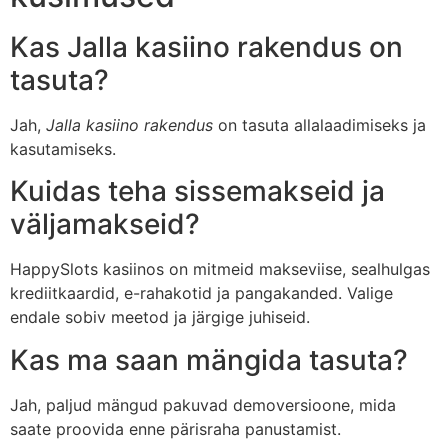
Kas Jalla kasiino rakendus on
tasuta?
Jah,
Jalla kasiino rakendus
on tasuta allalaadimiseks ja
kasutamiseks.
Kuidas teha sissemakseid ja
väljamakseid?
HappySlots kasiinos on mitmeid makseviise, sealhulgas
krediitkaardid, e-rahakotid ja pangakanded. Valige
endale sobiv meetod ja järgige juhiseid.
Kas ma saan mängida tasuta?
Jah, paljud mängud pakuvad demoversioone, mida
saate proovida enne pärisraha panustamist.