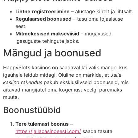
Lihtne registreerimine
– alustage kiirelt ja lihtsalt.
Regulaarsed boonused
– tasu oma lojaalsuse
eest.
Mitmekesised makseviisid
– mugavused
igasuguste tehingute jaoks.
Mängud ja boonused
HappySlots kasiinos on saadaval lai valik mänge, kus
igaühele leidub midagi. Oluline on märkida, et
Jalla
kasiino rakendus
pakub eksklusiivseid boonuseid, mis
aitavad mängijatel oma kogemust veelgi paremaks
muuta.
Boonustüübid
Tere tulemast boonus
–
https://jallacasinoeesti.com/
saada tasuta