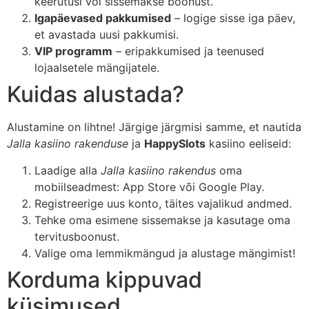
keerutusi või sissemakse boonust.
Igapäevased pakkumised
– logige sisse iga päev,
et avastada uusi pakkumisi.
VIP programm
– eripakkumised ja teenused
lojaalsetele mängijatele.
Kuidas alustada?
Alustamine on lihtne! Järgige järgmisi samme, et nautida
Jalla kasiino rakenduse
ja
HappySlots
kasiino eeliseid:
Laadige alla
Jalla kasiino rakendus
oma
mobiilseadmest: App Store või Google Play.
Registreerige uus konto, täites vajalikud andmed.
Tehke oma esimene sissemakse ja kasutage oma
tervitusboonust.
Valige oma lemmikmängud ja alustage mängimist!
Korduma kippuvad
küsimused