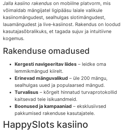
Jalla kasiino rakendus
on mobiilne platvorm, mis
võimaldab mängijatel ligipääsu laiale valikule
kasiinomängudest, sealhulgas slotimängudest,
lauamängudest ja live-kasiinost. Rakendus on loodud
kasutajasõbralikuks, et tagada sujuv ja intuitiivne
kogemus.
Rakenduse omadused
Kergesti navigeeritav liides
– leidke oma
lemmikmängud kiirelt.
Erinevad mänguvalikud
– üle 200 mängu,
sealhulgas uued ja populaarsed mängud.
Turvalisus
– kõrgelt hinnatud turvaprotokollid
kaitsevad teie isikuandmeid.
Boonused ja kampaaniad
– eksklusiivsed
pakkumised rakenduse kasutajatele.
HappySlots kasiino