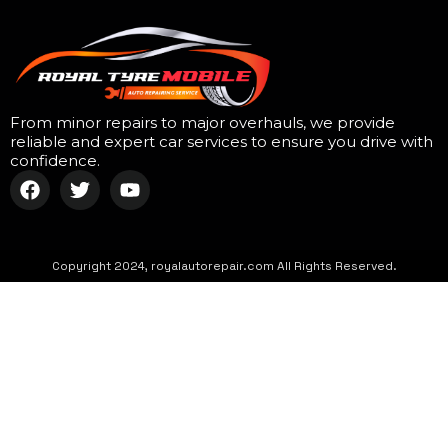
From minor repairs to major overhauls, we provide
reliable and expert car services to ensure you drive with
confidence.
Copyright 2024, royalautorepair.com All Rights Reserved.