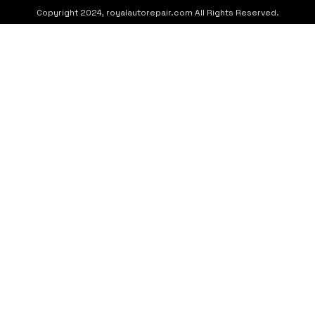
Copyright 2024, royalautorepair.com All Rights Reserved.