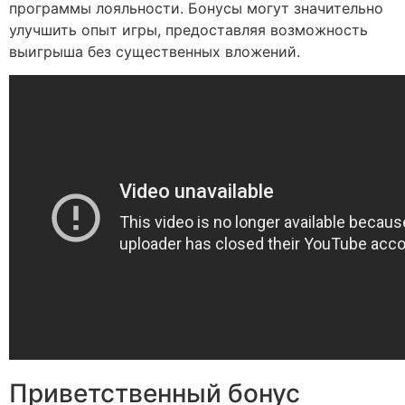
программы лояльности. Бонусы могут значительно
улучшить опыт игры, предоставляя возможность
выигрыша без существенных вложений.
Приветственный бонус