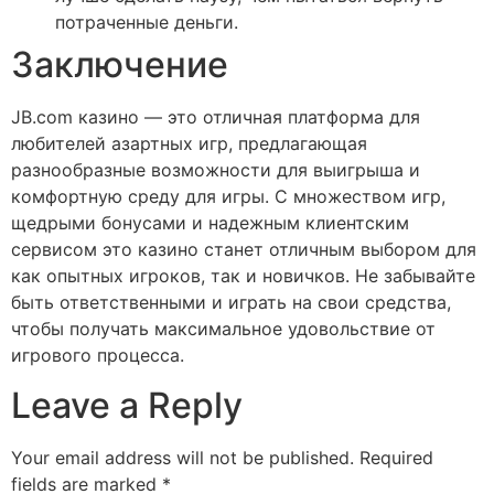
потраченные деньги.
Заключение
JB.com казино — это отличная платформа для
любителей азартных игр, предлагающая
разнообразные возможности для выигрыша и
комфортную среду для игры. С множеством игр,
щедрыми бонусами и надежным клиентским
сервисом это казино станет отличным выбором для
как опытных игроков, так и новичков. Не забывайте
быть ответственными и играть на свои средства,
чтобы получать максимальное удовольствие от
игрового процесса.
Leave a Reply
Your email address will not be published.
Required
fields are marked
*