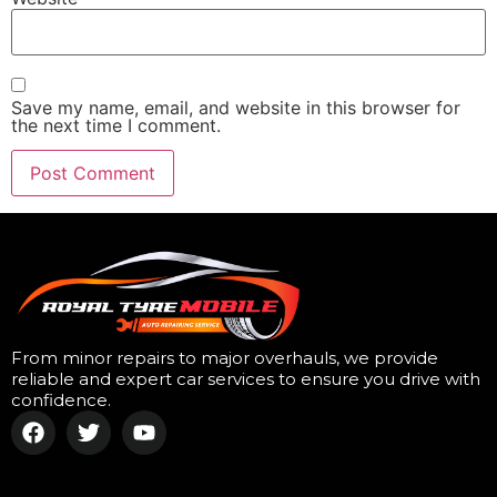
Save my name, email, and website in this browser for
the next time I comment.
From minor repairs to major overhauls, we provide
reliable and expert car services to ensure you drive with
confidence.