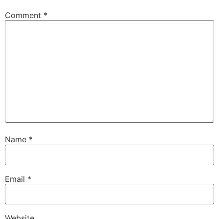
Comment
*
Name
*
Email
*
Website