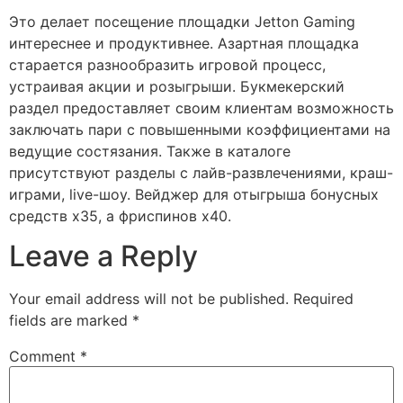
Это делает посещение площадки Jetton Gaming
интереснее и продуктивнее. Азартная площадка
старается разнообразить игровой процесс,
устраивая акции и розыгрыши. Букмекерский
раздел предоставляет своим клиентам возможность
заключать пари с повышенными коэффициентами на
ведущие состязания. Также в каталоге
присутствуют разделы с лайв-развлечениями, краш-
играми, live-шоу. Вейджер для отыгрыша бонусных
средств х35, а фриспинов х40.
Leave a Reply
Your email address will not be published.
Required
fields are marked
*
Comment
*