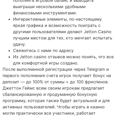
пополнять игровой баланс и выводить
выигрыши несколькими удобными
финансовыми инструментами.
Интерактивные элементы, по-настоящему
яркая графика и возможность поиграть с
другими пользователями делают Jetton Casino
лучшим местом для тех, кто мечтает испытать
удачу.
Свяжитесь с нами по адресу
Из Jetton casino отзывов можно понять, что все
для комфортной игры создано.
После выполненной регистрации через Telegram и
первого пополнения счета игрок получает бонус на
депозит — до 100% от суммы + до 100 фриспинов.
Джеттон Геймс всем своим игрокам предлагает
сбалансированную и продуманную бонусную
программу, которая также будет актуальной и для
активных пользователей. Чтобы играть в казино
могли практически все участники, работает