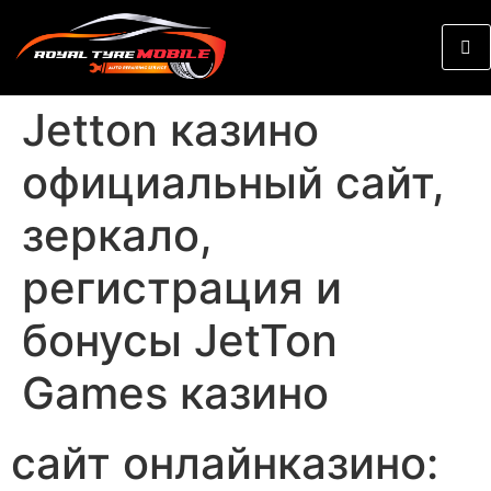
Jetton казино
официальный сайт,
зеркало,
регистрация и
бонусы JetTon
Games казино
сайт онлайнказино: