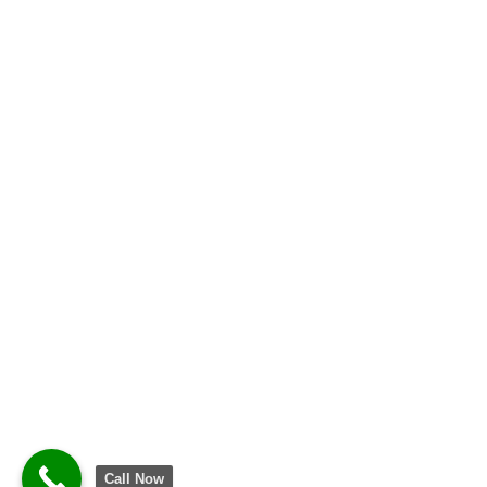
Call Now