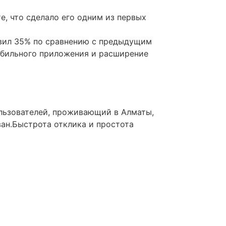
е, что сделало его одним из первых
тавил 35% по сравнению с предыдущим
мобильного приложения и расширение
ользователей, проживающий в Алматы,
ван.Быстрота отклика и простота