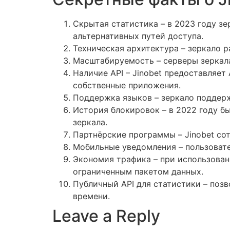
Скрытая статистика – в 2023 году зе
альтернативных путей доступа.
Техническая архитектура – зеркало р
Масштабируемость – серверы зеркала
Наличие API – Jinobet предоставляет
собственные приложения.
Поддержка языков – зеркало поддерж
История блокировок – в 2022 году б
зеркала.
Партнёрские программы – Jinobet со
Мобильные уведомления – пользовате
Экономия трафика – при использован
ограниченным пакетом данных.
Публичный API для статистики – поз
времени.
Leave a Reply