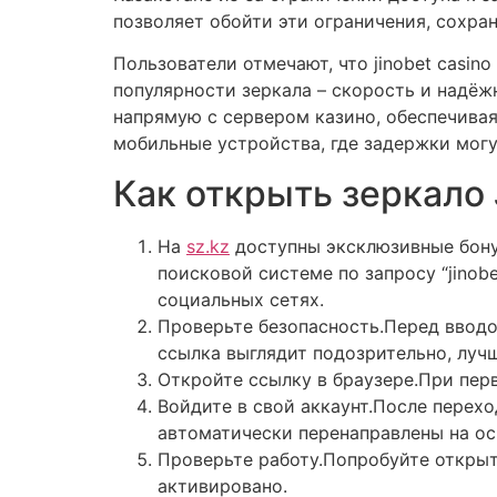
позволяет обойти эти ограничения, сохра
Пользователи отмечают, что jinobet casin
популярности зеркала – скорость и надёж
напрямую с сервером казино, обеспечива
мобильные устройства, где задержки мог
Как открыть зеркало 
На
sz.kz
доступны эксклюзивные бону
поисковой системе по запросу “jinobe
социальных сетях.
Проверьте безопасность.Перед вводо
ссылка выглядит подозрительно, лучш
Откройте ссылку в браузере.При пер
Войдите в свой аккаунт.После перехо
автоматически перенаправлены на ос
Проверьте работу.Попробуйте открыть
активировано.