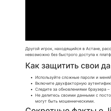
Другой игрок, находящийся в Астане, расс
невозможно без быстрого доступа к платф
Как защитить свои д
Используйте сложные пароли и меняй
Включите двухфакторную аутентифика
Следите за обновлениями браузера –
Не делитесь своими данными с постор
могут быть мошенническими.
Секретные факты о Ji