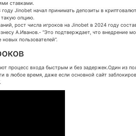
ими ставками.
 году Jinobet начал принимать депозиты в криптовалют
 такую опцию.
аний, рост числа игроков на Jinobet в 2024 году сос
бизнесу А.Иванов.- “Это подтверждает, что внедрение 
 новых пользователей”.
роков
ают процесс входа быстрым и без задержек.Один из п
йти в любое время, даже если основной сайт заблокиро
.