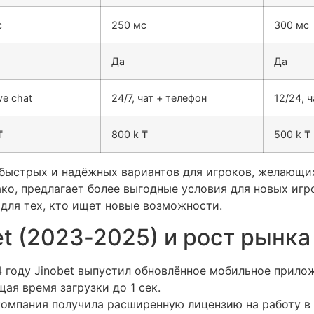
с
250 мс
300 мс
Да
Да
ive chat
24/7, чат + телефон
12/24, ч
₸
800 k ₸
500 k ₸
х быстрых и надёжных вариантов для игроков, желающи
нако, предлагает более выгодные условия для новых игр
для тех, кто ищет новые возможности.
t (2023‑2025) и рост рынка
 году Jinobet выпустил обновлённое мобильное прило
ая время загрузки до 1 сек.
 компания получила расширенную лицензию на работу в 