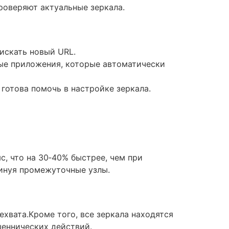
проверяют актуальные зеркала.
искать новый URL.
ные приложения, которые автоматически
готова помочь в настройке зеркала.
, что на 30‑40% быстрее, чем при
минуя промежуточные узлы.
ехвата.Кроме того, все зеркала находятся
шеннических действий.