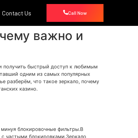
Contact Us
Call Now
очему важно и
 и получить быстрый доступ к любимым
 ставший одним из самых популярных
ье разберём,
что такое зеркало, почему
танских казино.
, минуя блокировочные фильтры.В
я с частыми блокировками.Зеркало