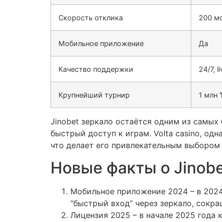
Скорость отклика
200 м
Мобильное приложение
Да
Качество поддержки
24/7, l
Крупнейший турнир
1 млн 
Jinobet зеркало остаётся одним из самы
быстрый доступ к играм. Volta casino, од
что делает его привлекательным выбором 
Новые факты о Jinobe
Мобильное приложение 2024 – в 2024
“быстрый вход” через зеркало, сокращ
Лицензия 2025 – в начале 2025 года