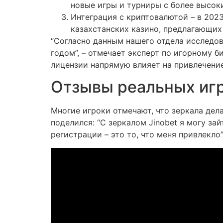
новые игры и турниры с более высок
Интеграция с криптовалютой – в 2023
казахстанских казино, предлагающих
“Согласно данным нашего отдела исследов
годом”, – отмечает эксперт по игорному 
лицензии напрямую влияет на привлечение
Отзывы реальных иг
Многие игроки отмечают, что зеркала дел
поделился: “С зеркалом Jinobet я могу за
регистрации – это то, что меня привлекло”