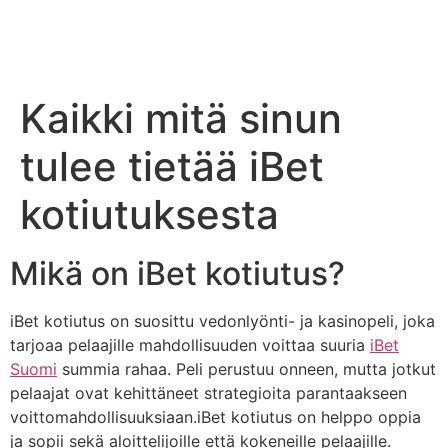
Kaikki mitä sinun
tulee tietää iBet
kotiutuksesta
Mikä on iBet kotiutus?
iBet kotiutus on suosittu vedonlyönti- ja kasinopeli, joka
tarjoaa pelaajille mahdollisuuden voittaa suuria
iBet
Suomi
summia rahaa. Peli perustuu onneen, mutta jotkut
pelaajat ovat kehittäneet strategioita parantaakseen
voittomahdollisuuksiaan.iBet kotiutus on helppo oppia
ja sopii sekä aloittelijoille että kokeneille pelaajille.