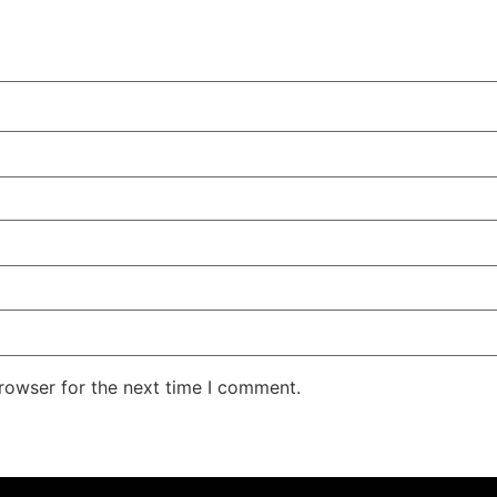
rowser for the next time I comment.