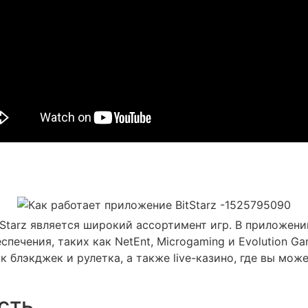
tStarz является широкий ассортимент игр. В приложен
ечения, таких как NetEnt, Microgaming и Evolution Ga
к блэкджек и рулетка, а также live-казино, где вы мо
сть