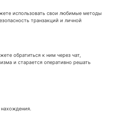
можете использовать свои любимые методы
езопасность транзакций и личной
ете обратиться к ним через чат,
изма и старается оперативно решать
 нахождения.