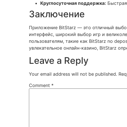
Круглосуточная поддержка:
Быстрая
Заключение
Приложение BitStarz — это отличный выбо
интерфейс, широкий выбор игр и великоле
пользователям, такие как BitStarz no dep
увлекательное онлайн-казино, BitStarz оп
Leave a Reply
Your email address will not be published.
Req
Comment
*