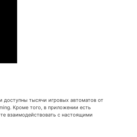
ии доступны тысячи игровых автоматов от
ming. Кроме того, в приложении есть
жете взаимодействовать с настоящими