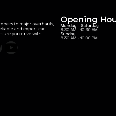
Opening Hou
epairs to major overhauls,
Monday – Saturday
eliable and expert car
8.30 AM - 10.30 AM
Sunday
ensure you drive with
8.30 AM - 10.00 PM