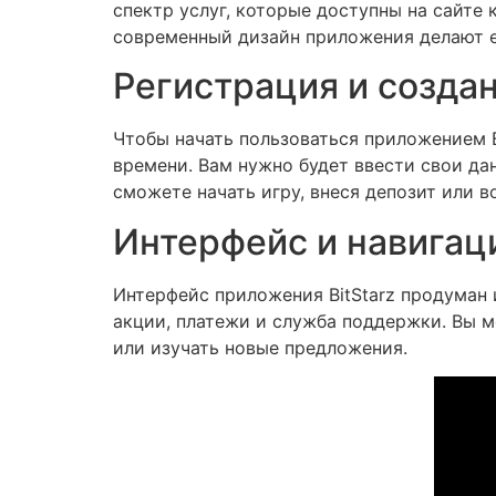
спектр услуг, которые доступны на сайте 
современный дизайн приложения делают е
Регистрация и создан
Чтобы начать пользоваться приложением B
времени. Вам нужно будет ввести свои да
сможете начать игру, внеся депозит или 
Интерфейс и навигац
Интерфейс приложения BitStarz продуман 
акции, платежи и служба поддержки. Вы 
или изучать новые предложения.