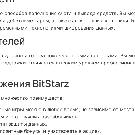
во способов пополнения счета и вывода средств. Вы 
 и дебетовые карты, а также электронные кошельки. Б
временными технологиями шифрования данных.
телей
лосуточно и готова помочь с любыми вопросами. Вы мож
 поддержки отличается высоким уровнем профессионал
ения BitStarz
т множество преимуществ:
юбые игры можно в любое время, не зависимо от места
м игр от лучших разработчиков.
ии защиты данных.
озитные бонусы и участвовать в акциях.