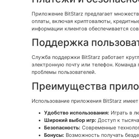
Приложение BitStarz предлагает множест
оплаты, включая криптовалюты, кредитные
информации клиентов обеспечивается со
Поддержка пользова
Служба поддержки BitStarz работает круг
электронную почту или телефон. Команда
проблемы пользователей.
Преимущества прилож
Использование приложения BitStarz имее
Удобство использования:
Играть в л
Широкий выбор игр:
Доступ к тысяча
Безопасность:
Современные технолог
Бонусы:
Возможность получать бездеп