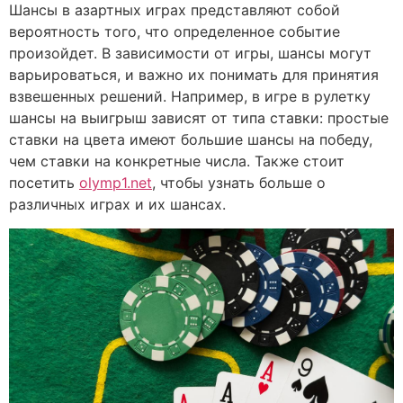
Шансы в азартных играх представляют собой
вероятность того, что определенное событие
произойдет. В зависимости от игры, шансы могут
варьироваться, и важно их понимать для принятия
взвешенных решений. Например, в игре в рулетку
шансы на выигрыш зависят от типа ставки: простые
ставки на цвета имеют большие шансы на победу,
чем ставки на конкретные числа. Также стоит
посетить
olymp1.net
, чтобы узнать больше о
различных играх и их шансах.