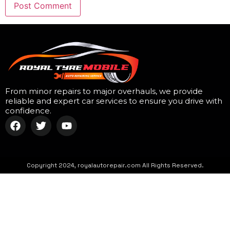
From minor repairs to major overhauls, we provide
reliable and expert car services to ensure you drive with
confidence.
Copyright 2024, royalautorepair.com All Rights Reserved.