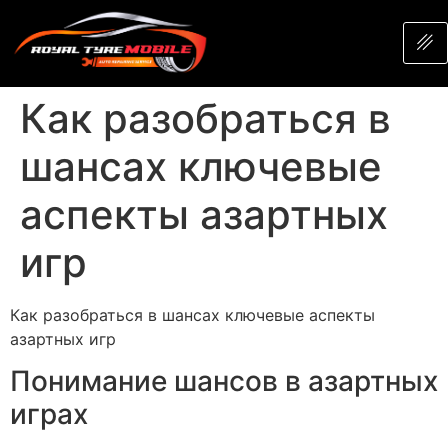
Как разобраться в
шансах ключевые
аспекты азартных
игр
Как разобраться в шансах ключевые аспекты
азартных игр
Понимание шансов в азартных
играх