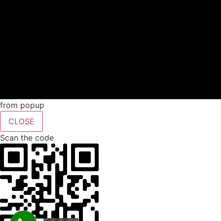
from popup
CLOSE
Scan the code