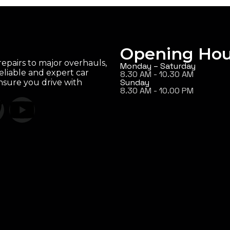
Opening Hou
epairs to major overhauls,
Monday – Saturday
eliable and expert car
8.30 AM - 10.30 AM
Sunday
ensure you drive with
8.30 AM - 10.00 PM