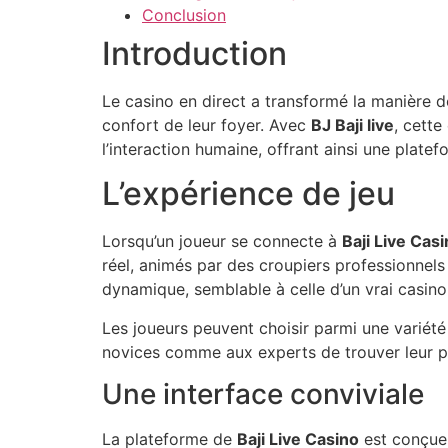
Conclusion
Introduction
Le casino en direct a transformé la manière d
confort de leur foyer. Avec
BJ Baji live
, cett
l’interaction humaine, offrant ainsi une plate
L’expérience de jeu
Lorsqu’un joueur se connecte à
Baji Live Cas
réel, animés par des croupiers professionnels 
dynamique, semblable à celle d’un vrai casino
Les joueurs peuvent choisir parmi une variété
novices comme aux experts de trouver leur pl
Une interface conviviale
La plateforme de
Baji Live Casino
est conçue 