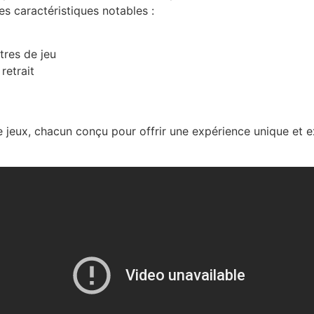
es caractéristiques notables :
tres de jeu
retrait
eux, chacun conçu pour offrir une expérience unique et ex