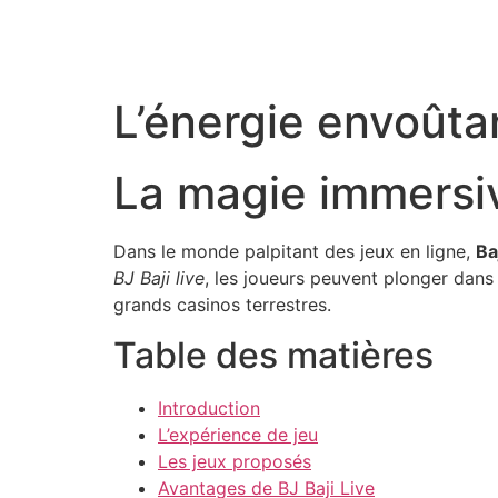
L’énergie envoûta
La magie immersiv
Dans le monde palpitant des jeux en ligne,
Ba
BJ Baji live
, les joueurs peuvent plonger dans 
grands casinos terrestres.
Table des matières
Introduction
L’expérience de jeu
Les jeux proposés
Avantages de BJ Baji Live