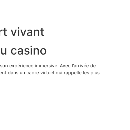
t vivant
au casino
son expérience immersive. Avec l’arrivée de
nt dans un cadre virtuel qui rappelle les plus