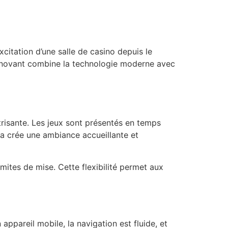
citation d’une salle de casino depuis le
innovant combine la technologie moderne avec
risante. Les jeux sont présentés en temps
ela crée une ambiance accueillante et
mites de mise. Cette flexibilité permet aux
appareil mobile, la navigation est fluide, et