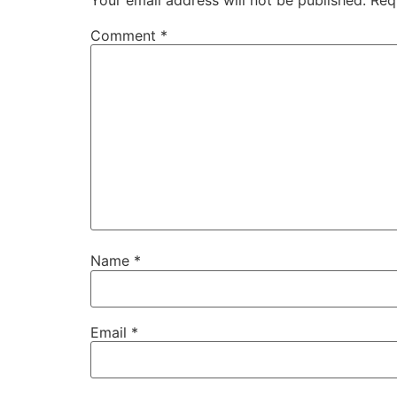
Comment
*
Name
*
Email
*