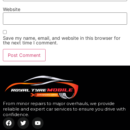
Website
Save my name, email, and website in this browser for
the next time I comment.
From minor repairs to major overhauls, we provide
reliable and expert car services to ensure you drive with
confidence.