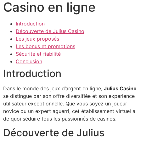
Casino en ligne
Introduction
Découverte de Julius Casino
Les jeux proposés
Les bonus et promotions
Sécurité et fiabilité
Conclusion
Introduction
Dans le monde des jeux d’argent en ligne,
Julius Casino
se distingue par son offre diversifiée et son expérience
utilisateur exceptionnelle. Que vous soyez un joueur
novice ou un expert aguerri, cet établissement virtuel a
de quoi séduire tous les passionnés de casinos.
Découverte de Julius