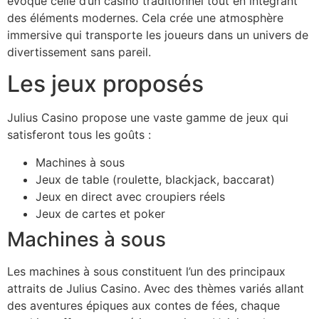
évoque celle d’un casino traditionnel tout en intégrant
des éléments modernes. Cela crée une atmosphère
immersive qui transporte les joueurs dans un univers de
divertissement sans pareil.
Les jeux proposés
Julius Casino propose une vaste gamme de jeux qui
satisferont tous les goûts :
Machines à sous
Jeux de table (roulette, blackjack, baccarat)
Jeux en direct avec croupiers réels
Jeux de cartes et poker
Machines à sous
Les machines à sous constituent l’un des principaux
attraits de Julius Casino. Avec des thèmes variés allant
des aventures épiques aux contes de fées, chaque