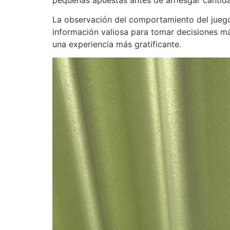
La observación del comportamiento del juego
información valiosa para tomar decisiones más
una experiencia más gratificante.