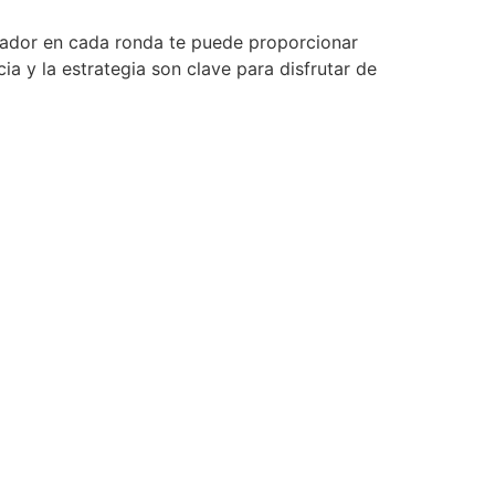
cador en cada ronda te puede proporcionar
a y la estrategia son clave para disfrutar de