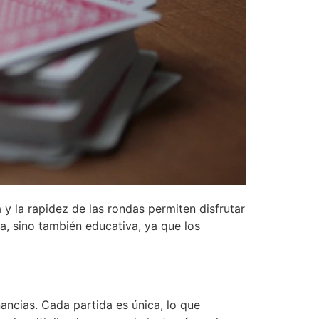
y la rapidez de las rondas permiten disfrutar
a, sino también educativa, ya que los
nancias. Cada partida es única, lo que