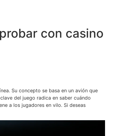
probar con casino
ínea. Su concepto se basa en un avión que
 clave del juego radica en saber cuándo
ne a los jugadores en vilo. Si deseas