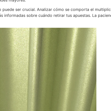
 puede ser crucial. Analizar cómo se comporta el multipli
 informadas sobre cuándo retirar tus apuestas. La pacienci