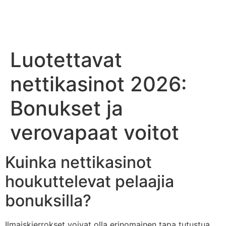
Luotettavat
nettikasinot 2026:
Bonukset ja
verovapaat voitot
Kuinka nettikasinot
houkuttelevat pelaajia
bonuksilla?
Ilmaiskierrokset voivat olla erinomainen tapa tutustua