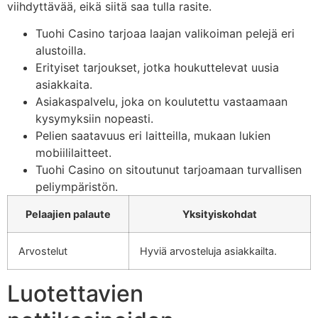
viihdyttävää, eikä siitä saa tulla rasite.
Tuohi Casino tarjoaa laajan valikoiman pelejä eri
alustoilla.
Erityiset tarjoukset, jotka houkuttelevat uusia
asiakkaita.
Asiakaspalvelu, joka on koulutettu vastaamaan
kysymyksiin nopeasti.
Pelien saatavuus eri laitteilla, mukaan lukien
mobiililaitteet.
Tuohi Casino on sitoutunut tarjoamaan turvallisen
peliympäristön.
Pelaajien palaute
Yksityiskohdat
Arvostelut
Hyviä arvosteluja asiakkailta.
Luotettavien