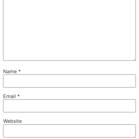
Name
*
Email
*
Website