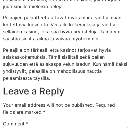
juuri sinulle mieleisiä pelejä.
Pelaajien palautteet auttavat myös muita valitsemaan
luotettavia kasinoita. Vertaile kokemuksia ja valitse
sellainen kasino, joka saa hyviä arvosteluja. Tämä voi
säästää sinulta aikaa ja vaivaa myöhemmin.
Pelaajille on tärkeää, että kasinot tarjoavat hyviä
asiakaskokemuksia. Tämä sisältää sekä pelien
sujuvuuden että asiakaspalvelun laadun. Kun nämä kaksi
yhdistyvät, pelaajilla on mahdollisuus nauttia
pelaamisesta täysillä.
Leave a Reply
Your email address will not be published.
Required
fields are marked
*
Comment
*