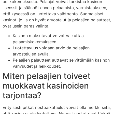
pelikokemuksesta. Pelaajat voivat tarkistaa kasinon
lisenssit ja säännöt ennen pelaamista, varmistaakseen,
että kyseessä on luotettava vaihtoehto. Suomalaiset
kasinot, joilla on hyvät arvostelut ja pelaajien palautteet,
ovat usein paras valinta.
Kasinon maksutavat voivat vaikuttaa
pelaamiskokemukseen.
Luotettavuus voidaan arvioida pelaajien
arvostelujen avulla.
Pelaajien palautteet auttavat selvittämään kasinon
vahvuudet ja heikkoudet.
Miten pelaajien toiveet
muokkavat kasinoiden
tarjontaa?
Erityisesti pitkät nostoaikataulut voivat olla merkki siitä,
että kasino ei ole luotettava. Nopeat nostot ovat tärkeä