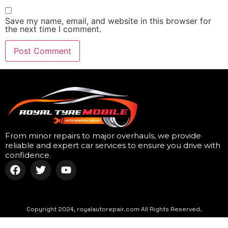
Save my name, email, and website in this browser for
the next time I comment.
From minor repairs to major overhauls, we provide
reliable and expert car services to ensure you drive with
confidence.
Copyright 2024, royalautorepair.com All Rights Reserved.