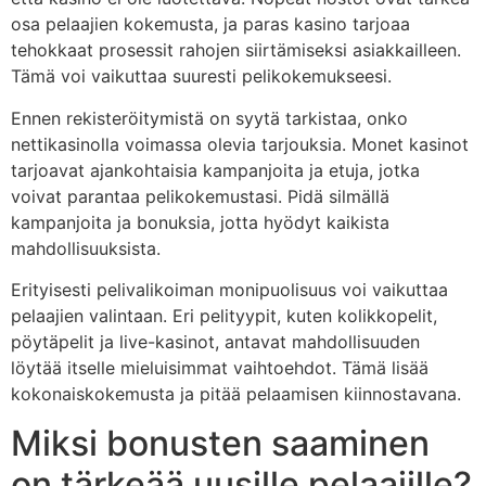
osa pelaajien kokemusta, ja paras kasino tarjoaa
tehokkaat prosessit rahojen siirtämiseksi asiakkailleen.
Tämä voi vaikuttaa suuresti pelikokemukseesi.
Ennen rekisteröitymistä on syytä tarkistaa, onko
nettikasinolla voimassa olevia tarjouksia. Monet kasinot
tarjoavat ajankohtaisia kampanjoita ja etuja, jotka
voivat parantaa pelikokemustasi. Pidä silmällä
kampanjoita ja bonuksia, jotta hyödyt kaikista
mahdollisuuksista.
Erityisesti pelivalikoiman monipuolisuus voi vaikuttaa
pelaajien valintaan. Eri pelityypit, kuten kolikkopelit,
pöytäpelit ja live-kasinot, antavat mahdollisuuden
löytää itselle mieluisimmat vaihtoehdot. Tämä lisää
kokonaiskokemusta ja pitää pelaamisen kiinnostavana.
Miksi bonusten saaminen
on tärkeää uusille pelaajille?