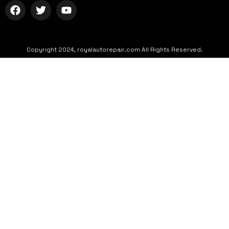
Copyright 2024, royalautorepair.com All Rights Reserved.