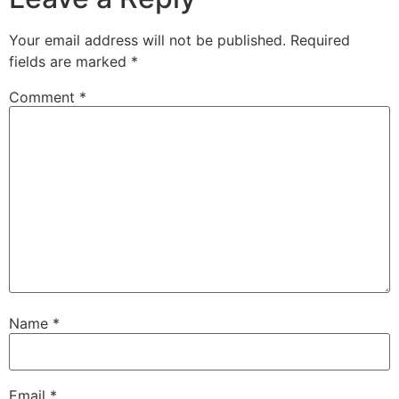
Your email address will not be published.
Required
fields are marked
*
Comment
*
Name
*
Email
*