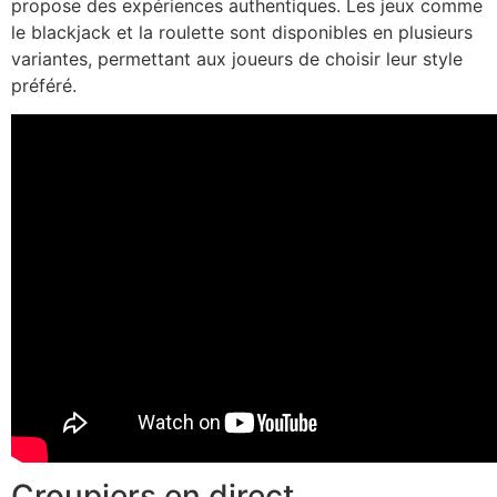
propose des expériences authentiques. Les jeux comme
le blackjack et la roulette sont disponibles en plusieurs
variantes, permettant aux joueurs de choisir leur style
préféré.
Croupiers en direct