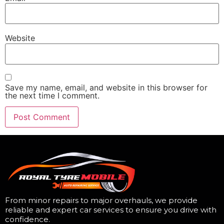
Website
Save my name, email, and website in this browser for
the next time I comment.
From minor repairs to major overhauls, we provide
reliable and expert car services to ensure you drive with
confidence.