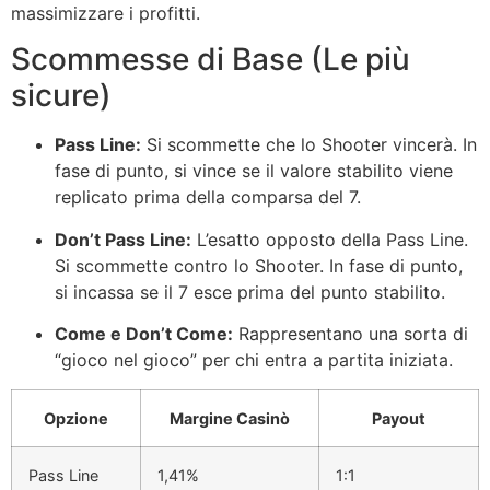
massimizzare i profitti.
Scommesse di Base (Le più
sicure)
Pass Line:
Si scommette che lo Shooter vincerà. In
fase di punto, si vince se il valore stabilito viene
replicato prima della comparsa del 7.
Don’t Pass Line:
L’esatto opposto della Pass Line.
Si scommette contro lo Shooter. In fase di punto,
si incassa se il 7 esce prima del punto stabilito.
Come e Don’t Come:
Rappresentano una sorta di
“gioco nel gioco” per chi entra a partita iniziata.
Opzione
Margine Casinò
Payout
Pass Line
1,41%
1:1