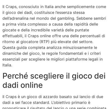
Il Craps, conosciuto in Italia anche semplicemente come
il gioco dei dadi, costituisce l’essenza stessa
dell’adrenalina nel mondo del gambling. Sebbene sembri
a prima vista complesso a causa della rapidità delle
giocate e della incredibile varietà delle puntate
effettuabili, il Craps online offre una delle percentuali di
ritorno al giocatore (RTP) più elevate del settore.
Questa guida completa analizza minuziosamente le
dinamiche del gioco, le regole fondamentali e i criteri
essenziali per scegliere le migliori piattaforme legali in
Italia.
Perché scegliere il gioco dei
dadi online
Il Craps è un gioco di azzardo basato sul lancio di due
dadi a sei facce standard. L’obiettivo primario è
pronosticare il risultato del lancio o una serie combinata