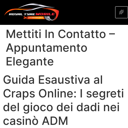
Mettiti In Contatto –
Appuntamento
Elegante
Guida Esaustiva al
Craps Online: I segreti
del gioco dei dadi nei
casinò ADM