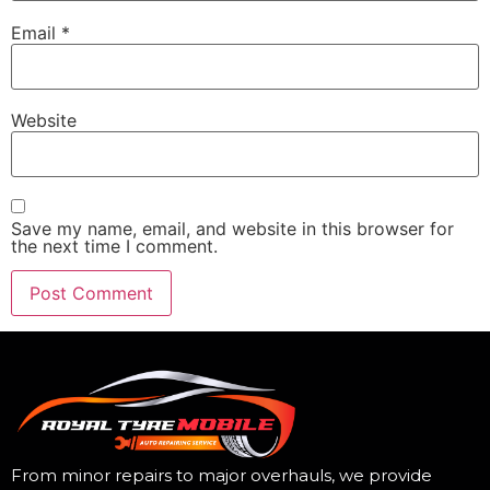
Email
*
Website
Save my name, email, and website in this browser for
the next time I comment.
From minor repairs to major overhauls, we provide