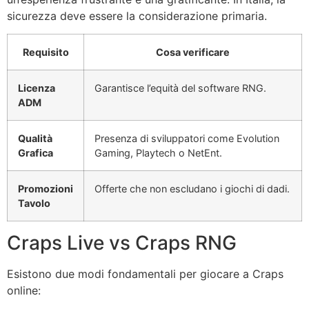
sicurezza deve essere la considerazione primaria.
Requisito
Cosa verificare
Licenza
Garantisce l’equità del software RNG.
ADM
Qualità
Presenza di sviluppatori come Evolution
Grafica
Gaming, Playtech o NetEnt.
Promozioni
Offerte che non escludano i giochi di dadi.
Tavolo
Craps Live vs Craps RNG
Esistono due modi fondamentali per giocare a Craps
online: