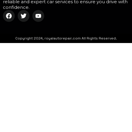
reliable and expert car services to ensure you drive with
confidence.
Copyright 2024, royalautorepair.com All Rights Reserved.