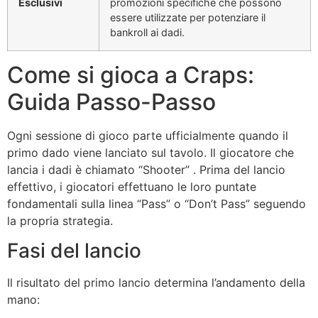
Esclusivi
promozioni specifiche che possono
essere utilizzate per potenziare il
bankroll ai dadi.
Come si gioca a Craps:
Guida Passo-Passo
Ogni sessione di gioco parte ufficialmente quando il
primo dado viene lanciato sul tavolo. Il giocatore che
lancia i dadi è chiamato “Shooter” . Prima del lancio
effettivo, i giocatori effettuano le loro puntate
fondamentali sulla linea “Pass” o “Don’t Pass” seguendo
la propria strategia.
Fasi del lancio
Il risultato del primo lancio determina l’andamento della
mano: