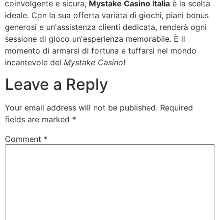
coinvolgente e sicura,
Mystake Casino Italia
è la scelta
ideale. Con la sua offerta variata di giochi, piani bonus
generosi e un'assistenza clienti dedicata, renderà ogni
sessione di gioco un'esperienza memorabile. È il
momento di armarsi di fortuna e tuffarsi nel mondo
incantevole del
Mystake Casino
!
Leave a Reply
Your email address will not be published.
Required
fields are marked
*
Comment
*