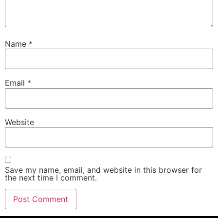
Name
*
Email
*
Website
Save my name, email, and website in this browser for
the next time I comment.