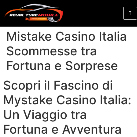
Mistake Casino Italia
Scommesse tra
Fortuna e Sorprese
Scopri il Fascino di
Mystake Casino Italia:
Un Viaggio tra
Fortuna e Avventura