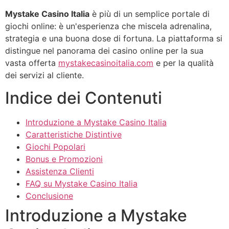
Mystake Casino Italia
è più di un semplice portale di
giochi online: è un'esperienza che miscela adrenalina,
strategia e una buona dose di fortuna. La piattaforma si
distingue nel panorama dei casino online per la sua
vasta offerta
mystakecasinoitalia.com
e per la qualità
dei servizi al cliente.
Indice dei Contenuti
Introduzione a Mystake Casino Italia
Caratteristiche Distintive
Giochi Popolari
Bonus e Promozioni
Assistenza Clienti
FAQ su Mystake Casino Italia
Conclusione
Introduzione a Mystake