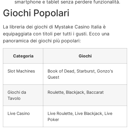
smartphone e tablet senza perdere funzionalità.
Giochi Popolari
La libreria dei giochi di Mystake Casino Italia è
equipaggiata con titoli per tutti i gusti. Ecco una
panoramica dei giochi più popolari:
Categoria
Giochi
Slot Machines
Book of Dead, Starburst, Gonzo's
Quest
Giochi da
Roulette, Blackjack, Baccarat
Tavolo
Live Casino
Live Roulette, Live Blackjack, Live
Poker