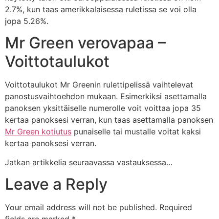
2.7%, kun taas amerikkalaisessa ruletissa se voi olla
jopa 5.26%.
Mr Green verovapaa –
Voittotaulukot
Voittotaulukot Mr Greenin rulettipelissä vaihtelevat
panostusvaihtoehdon mukaan. Esimerkiksi asettamalla
panoksen yksittäiselle numerolle voit voittaa jopa 35
kertaa panoksesi verran, kun taas asettamalla panoksen
Mr Green kotiutus
punaiselle tai mustalle voitat kaksi
kertaa panoksesi verran.
Jatkan artikkelia seuraavassa vastauksessa…
Leave a Reply
Your email address will not be published.
Required
fields are marked
*