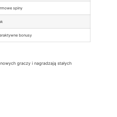
rmowe spiny
ak
teraktywne bonusy
ą nowych graczy i nagradzają stałych