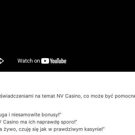
oświadczeniami na temat NV Casino, co może być pomocne
ga i niesamowite bonusy!”
V Casino ma ich naprawdę sporo!”
a żywo, czuję się jak w prawdziwym kasynie!”