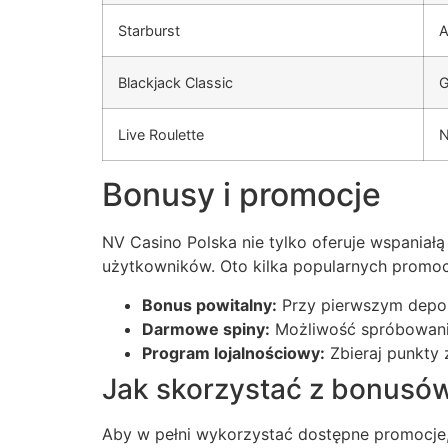
Starburst
A
Blackjack Classic
G
Live Roulette
N
Bonusy i promocje
NV Casino Polska nie tylko oferuje wspaniałą
użytkowników. Oto kilka popularnych promocj
Bonus powitalny:
Przy pierwszym depoz
Darmowe spiny:
Możliwość spróbowani
Program lojalnościowy:
Zbieraj punkty z
Jak skorzystać z bonusó
Aby w pełni wykorzystać dostępne promocje