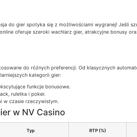
asja do gier spotyka się z możliwościami wygranej! Jeśli s
 online oferuje szeroki wachlarz gier, atrakcyjne bonusy 
tosowane do różnych preferencji. Od klasycznych automa
arniejszych kategorii gier:
ekscytujące funkcje bonusowe.
ack, ruletka i poker.
i w czasie rzeczywistym.
ier w NV Casino
Typ
RTP (%)