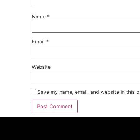
Name
*
Email
*
Website
Save my name, email, and website in this b