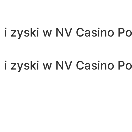
i zyski w NV Casino Po
i zyski w NV Casino Po