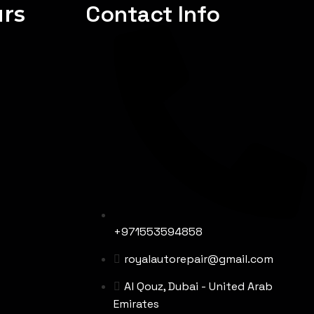
rs
Contact Info
+971553594858
royalautorepair@gmail.com
Al Qouz, Dubai - United Arab
Emirates