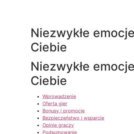
Niezwykłe emocje 
Ciebie
Niezwykłe emocje 
Ciebie
Wprowadzenie
Oferta gier
Bonusy i promocje
Bezpieczeństwo i wsparcie
Opinie graczy
Podsumowanie