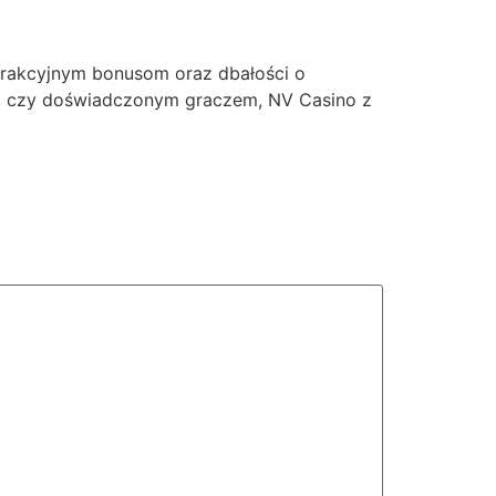
atrakcyjnym bonusom oraz dbałości o
ym, czy doświadczonym graczem, NV Casino z