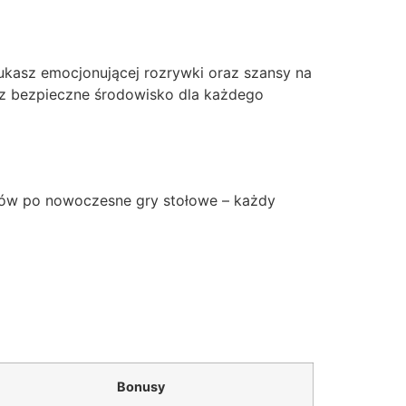
zukasz emocjonującej rozrywki oraz szansy na
oraz bezpieczne środowisko dla każdego
tów po nowoczesne gry stołowe – każdy
Bonusy