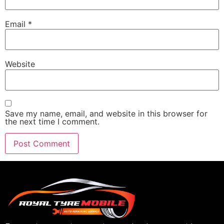
Email
*
Website
Save my name, email, and website in this browser for
the next time I comment.