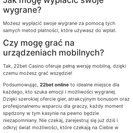
Jak mogę wypłacić swoje
wygrane?
Możesz wypłacić swoje wygrane za pomocą tych
samych metod płatności, które używasz do wpłat.
Czy mogę grać na
urządzeniach mobilnych?
Tak, 22bet Casino oferuje pełną wersję mobilną, dzięki
czemu możesz grać wszędzie!
Podsumowując,
22bet online
to idealne miejsce dla
każdego, kto szuka emocji i możliwości wygranej.
Dzięki szerokiej ofercie gier, atrakcyjnym bonusom oraz
profesjonalnemu wsparciu dla graczy, każdy moment
spędzony w tym kasynie na pewno będzie
niezapomniany. Nie czekaj, zarejestruj się już dziś i
odkryj świat możliwości, które czekają na Ciebie w