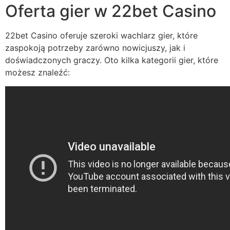
Oferta gier w 22bet Casino
22bet Casino oferuje szeroki wachlarz gier, które
zaspokoją potrzeby zarówno nowicjuszy, jak i
doświadczonych graczy. Oto kilka kategorii gier, które
możesz znaleźć: