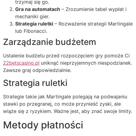
trzymaj się go.
Gra na automatach
– Zrozumienie tabel wypłat i
mechaniki gier.
Strategia ruletki
– Rozważenie strategii Martingale
lub Fibonacci.
Zarządzanie budżetem
Ustalenie budżetu przed rozpoczęciem gry pomoże Ci
22betscasino.pl
uniknąć nieprzyjemnych niespodzianek.
Zawsze graj odpowiedzialnie.
Strategia ruletki
Strategie takie jak Martingale polegają na podwajaniu
stawki po przegranej, co może przynieść zyski, ale
wiąże się z ryzykiem. Ważne jest, aby znać swoje limity.
Metody płatności