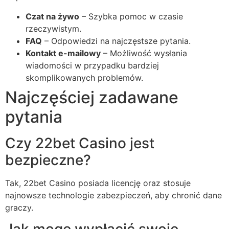
Czat na żywo
– Szybka pomoc w czasie
rzeczywistym.
FAQ
– Odpowiedzi na najczęstsze pytania.
Kontakt e-mailowy
– Możliwość wysłania
wiadomości w przypadku bardziej
skomplikowanych problemów.
Najczęściej zadawane
pytania
Czy 22bet Casino jest
bezpieczne?
Tak, 22bet Casino posiada licencję oraz stosuje
najnowsze technologie zabezpieczeń, aby chronić dane
graczy.