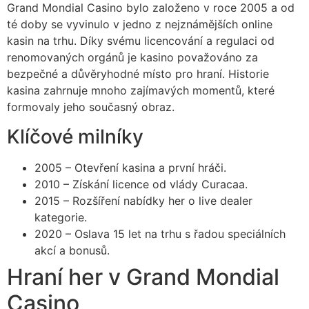
Grand Mondial Casino bylo založeno v roce 2005 a od
té doby se vyvinulo v jedno z nejznámějších online
kasin na trhu. Díky svému licencování a regulaci od
renomovaných orgánů je kasino považováno za
bezpečné a důvěryhodné místo pro hraní. Historie
kasina zahrnuje mnoho zajímavých momentů, které
formovaly jeho současný obraz.
Klíčové milníky
2005 – Otevření kasina a první hráči.
2010 – Získání licence od vlády Curacaa.
2015 – Rozšíření nabídky her o live dealer
kategorie.
2020 – Oslava 15 let na trhu s řadou speciálních
akcí a bonusů.
Hraní her v Grand Mondial
Casino