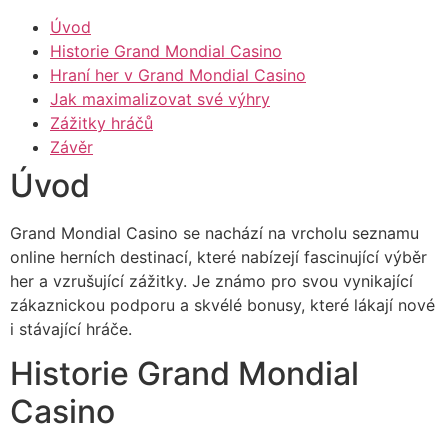
Úvod
Historie Grand Mondial Casino
Hraní her v Grand Mondial Casino
Jak maximalizovat své výhry
Zážitky hráčů
Závěr
Úvod
Grand Mondial Casino se nachází na vrcholu seznamu
online herních destinací, které nabízejí fascinující výběr
her a vzrušující zážitky. Je známo pro svou vynikající
zákaznickou podporu a skvélé bonusy, které lákají nové
i stávající hráče.
Historie Grand Mondial
Casino