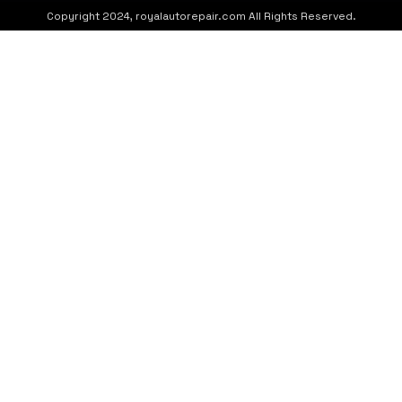
Copyright 2024, royalautorepair.com All Rights Reserved.