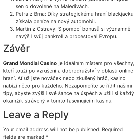
sen o dovolené na Maledivách.
Petra z Brna: Díky strategickému hraní blackjacku
získala peníze na nový automobil.
Martin z Ostravy: S pomocí bonusů si významně
navýšil svůj bankroll a procestoval Evropu.
Závěr
Grand Mondial Casino
je ideálním místem pro všechny,
kteří touží po vzrušení a dobrodružství v oblasti online
hraní. Ať už jste nováček nebo zkušený hráč, kasino
nabízí něco pro každého. Nezapomeňte se řídit našimi
tipy, abyste zvýšili své šance na úspěch a užili si každý
okamžik strávený v tomto fascinujícím kasinu.
Leave a Reply
Your email address will not be published.
Required
fields are marked
*