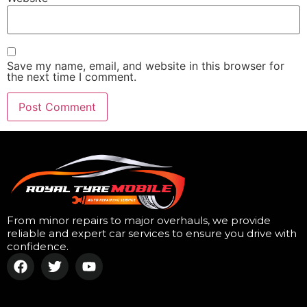
Save my name, email, and website in this browser for
the next time I comment.
From minor repairs to major overhauls, we provide
reliable and expert car services to ensure you drive with
confidence.