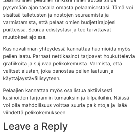
pysymään ajan tasalla omasta pelaamisestasi. Tämä voi
sisältää talletusten ja nostojen seuraamista ja
varmistamista, että pelaat omien budjettirajojesi
puitteissa. Seuraa edistystäsi ja tee tarvittavat
muutokset ajoissa.
Kasinovalinnan yhteydessä kannattaa huomioida myös
pelien laatu. Parhaat nettikasinot tarjoavat houkuttelevia
grafiikoita ja sujuvaa pelikokemusta. Varmista, että
valitset alustan, joka panostaa pelien laatuun ja
käyttäjäystävällisyyteen.
Pelaajien kannattaa myös osallistua aktiivisesti
kasinoiden tarjoamiin turnauksiin ja kilpailuihin. Näissä
voi olla mahdollisuus voittaa suuria palkintoja ja lisää
viihdettä pelikokemukseen.
Leave a Reply