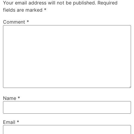
Your email address will not be published.
Required
fields are marked
*
Comment
*
Name
*
Email
*