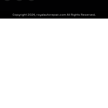
Copyright 2024, royalautorepair.com All Rights Reserved.