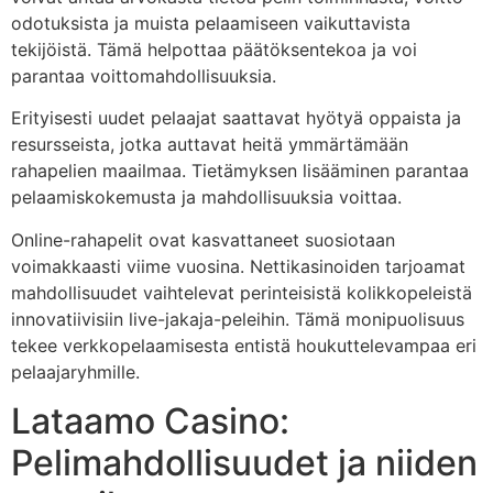
odotuksista ja muista pelaamiseen vaikuttavista
tekijöistä. Tämä helpottaa päätöksentekoa ja voi
parantaa voittomahdollisuuksia.
Erityisesti uudet pelaajat saattavat hyötyä oppaista ja
resursseista, jotka auttavat heitä ymmärtämään
rahapelien maailmaa. Tietämyksen lisääminen parantaa
pelaamiskokemusta ja mahdollisuuksia voittaa.
Online-rahapelit ovat kasvattaneet suosiotaan
voimakkaasti viime vuosina. Nettikasinoiden tarjoamat
mahdollisuudet vaihtelevat perinteisistä kolikkopeleistä
innovatiivisiin live-jakaja-peleihin. Tämä monipuolisuus
tekee verkkopelaamisesta entistä houkuttelevampaa eri
pelaajaryhmille.
Lataamo Casino:
Pelimahdollisuudet ja niiden