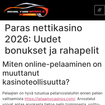
Paras nettikasino
2026: Uudet
bonukset ja rahapelit
Miten online-pelaaminen on
muuttanut
kasinoteollisuutta?
Pelaajien on hyvä tutustua peliarvosteluihin ennen pelien
valitsemista
https://lataamocasinos.com/
. Arvostelut
voivat antaa arvokasta tietoa pelin toiminnasta, voitto-