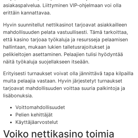
asiakaspalvelua. Liittyminen VIP-ohjelmaan voi olla
erittäin kannattavaa.
Hyvin suunnitellut nettikasinot tarjoavat asiakkailleen
mahdollisuuden pelata vastuullisesti. Tämä tarkoittaa,
että kasino tarjoaa työkaluja ja resursseja pelaamisen
hallintaan, mukaan lukien talletusrajoitukset ja
pelikieltojen asettaminen. Pelaajien tulisi hyödyntää
näitä työkaluja suojellakseen itseään.
Erityisesti turnaukset voivat olla jännittävä tapa kilpailla
muita pelaajia vastaan. Hyvin järjestetyt turnaukset
tarjoavat mahdollisuuden voittaa suuria palkintoja ja
lisäbonuksia.
Voittomahdollisuudet
Pelien kehittäjät
Käyttäjäarvostelut
Voiko nettikasino toimia