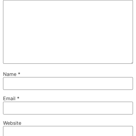
Name
*
Email
*
Website