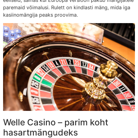
eeliseid, samas kui Euroopa versioon pakub mängijatele
paremaid võimalusi. Rulett on kindlasti mäng, mida iga
kasiinomängija peaks proovima.
Welle Casino – parim koht
hasartmängudeks