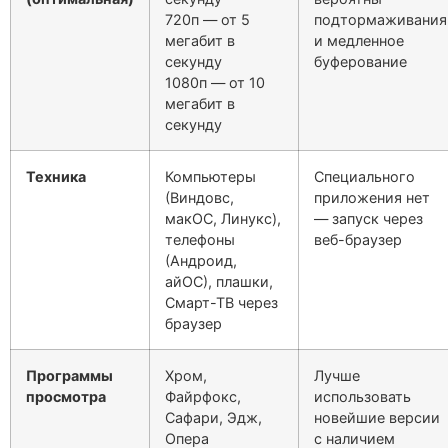
720п — от 5
подтормаживания
мегабит в
и медленное
секунду
буферование
1080п — от 10
мегабит в
секунду
Техника
Компьютеры
Специального
(Виндовс,
приложения нет
макОС, Линукс),
— запуск через
телефоны
веб-браузер
(Андроид,
айОС), плашки,
Смарт-ТВ через
браузер
Программы
Хром,
Лучше
просмотра
Файрфокс,
использовать
Сафари, Эдж,
новейшие версии
Опера
с наличием