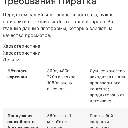
требования Пиратка
Перед тем как уйти в тонкости контента, нужно
прояснить с технической стороной вопроса. Вот
главные данные платформы, которые влияют на
качество просмотра:
Характеристика
Характеристики
Детали
Чёткость
360п, 480п,
Лучшее качество
картинки
720п высокое,
находится не для
1080п очень
произвольного
высокое
контента;
продиктовано от
источника
Пропускная
360п — от 1
При слабой
способность
мегабит в
скорости
(оптимальная)
секунду
вероятны