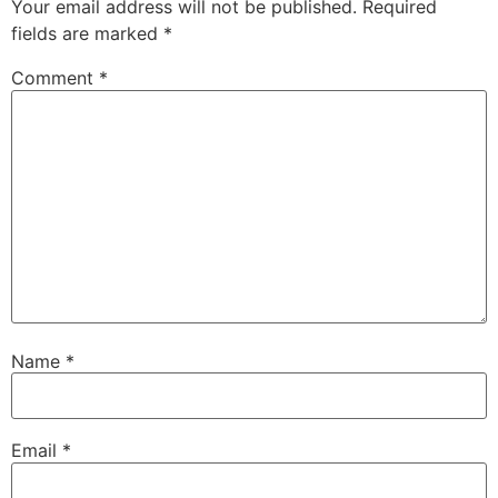
Your email address will not be published.
Required
fields are marked
*
Comment
*
Name
*
Email
*