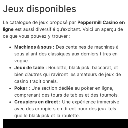
Jeux disponibles
Le catalogue de jeux proposé par
Peppermill Casino en
ligne
est aussi diversifié qu’excitant. Voici un aperçu de
ce que vous pouvez y trouver :
Machines à sous :
Des centaines de machines à
sous allant des classiques aux derniers titres en
vogue.
Jeux de table :
Roulette, blackjack, baccarat, et
bien d’autres qui raviront les amateurs de jeux de
casino traditionnels.
Poker :
Une section dédiée au poker en ligne,
comprenant des tours de tables et des tournois.
Croupiers en direct :
Une expérience immersive
avec des croupiers en direct pour des jeux tels
que le blackjack et la roulette.