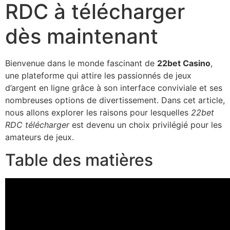
RDC à télécharger
dès maintenant
Bienvenue dans le monde fascinant de
22bet Casino
,
une plateforme qui attire les passionnés de jeux
d’argent en ligne grâce à son interface conviviale et ses
nombreuses options de divertissement. Dans cet article,
nous allons explorer les raisons pour lesquelles
22bet
RDC télécharger
est devenu un choix privilégié pour les
amateurs de jeux.
Table des matières