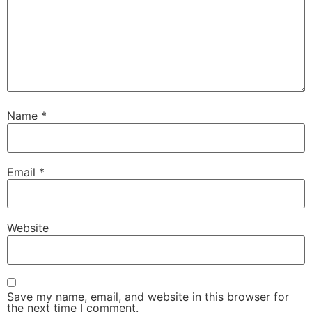
Name
*
Email
*
Website
Save my name, email, and website in this browser for
the next time I comment.