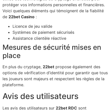
protéger vos informations personnelles et financières.
Voici quelques éléments qui témoignent de la fiabilité
de
22bet Casino
:
Licence de jeu valide
Systèmes de paiement sécurisés
Assistance clientèle réactive
Mesures de sécurité mises en
place
En plus du cryptage,
22bet
propose également des
options de vérification d’identité pour garantir que tous
les joueurs sont majeurs et respectent les règles de la
plateforme.
Avis des utilisateurs
Les avis des utilisateurs sur
22bet RDC
sont