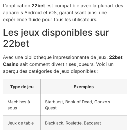
L’application
22bet
est compatible avec la plupart des
appareils Android et iOS, garantissant ainsi une
expérience fluide pour tous les utilisateurs.
Les jeux disponibles sur
22bet
Avec une bibliothèque impressionnante de jeux,
22bet
Casino
sait comment divertir ses joueurs. Voici un
aperçu des catégories de jeux disponibles :
Type de jeu
Exemples
Machines à
Starburst, Book of Dead, Gonzo’s
sous
Quest
Jeux de table
Blackjack, Roulette, Baccarat