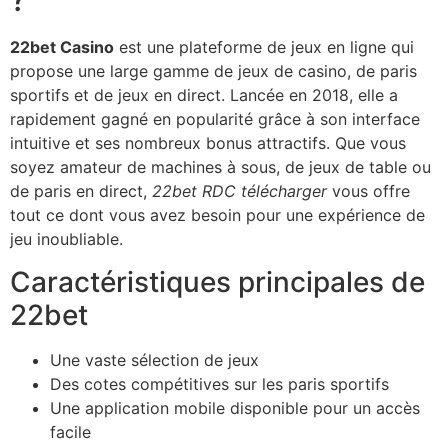
22bet Casino
est une plateforme de jeux en ligne qui
propose une large gamme de jeux de casino, de paris
sportifs et de jeux en direct. Lancée en 2018, elle a
rapidement gagné en popularité grâce à son interface
intuitive et ses nombreux bonus attractifs. Que vous
soyez amateur de machines à sous, de jeux de table ou
de paris en direct,
22bet RDC télécharger
vous offre
tout ce dont vous avez besoin pour une expérience de
jeu inoubliable.
Caractéristiques principales de
22bet
Une vaste sélection de jeux
Des cotes compétitives sur les paris sportifs
Une application mobile disponible pour un accès
facile