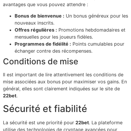
avantages que vous pouvez attendre :
Bonus de bienvenue :
Un bonus généreux pour les
nouveaux inscrits.
Offres régulières :
Promotions hebdomadaires et
mensuelles pour les joueurs fidèles.
Programmes de fidélité :
Points cumulables pour
échanger contre des récompenses.
Conditions de mise
Il est important de lire attentivement les conditions de
mise associées aux bonus pour maximiser vos gains. En
général, elles sont clairement indiquées sur le site de
22bet
.
Sécurité et fiabilité
La sécurité est une priorité pour
22bet
. La plateforme
utilise des technologies de cryptage avancées pour