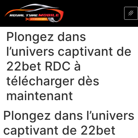
Plongez dans
l’univers captivant de
22bet RDC à
télécharger dès
maintenant
Plongez dans l’univers
captivant de 22bet